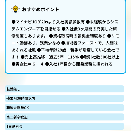
おすすめポイント
●マイナビJOB'20sより入社実績多数有 ●未経験からシス
テムエンジニアを目指せる ●入社後3ヶ月間の充実した研
修制度もあります。 ●資格取得時の報奨金制度あり ●リモ
ート勤務あり、残業少なめ ●技術者ファーストで、人間味
あふれる社風 ●平均年齢29歳 若手が活躍している会社で
す！ ●売上高推移 過去5年 115% ●取引社数300社以上
●男女比＝６：４ ●入社1年目から開発業務に携われる
転勤無し
残業月30時間以内
職種未経験OK
第二新卒歓迎
1日選考会