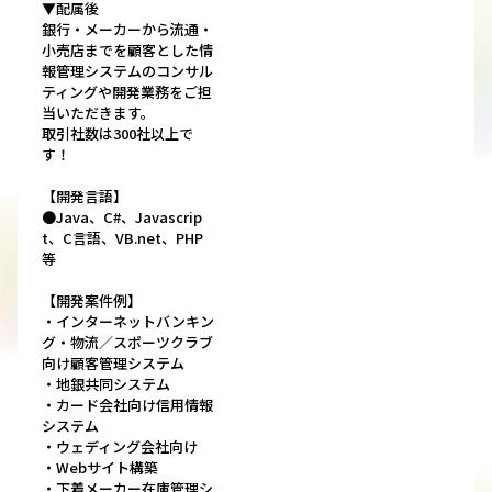
▼配属後
銀行・メーカーから流通・
小売店までを顧客とした情
報管理システムのコンサル
ティングや開発業務をご担
当いただきます。
取引社数は300社以上で
す！
【開発言語】
●Java、C#、Javascrip
t、C言語、VB.net、PHP
等
【開発案件例】
・インターネットバンキン
グ・物流／スポーツクラブ
向け顧客管理システム
・地銀共同システム
・カード会社向け信用情報
システム
・ウェディング会社向け
・Webサイト構築
・下着メーカー在庫管理シ