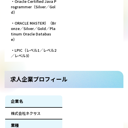
・Oracle Certified Java P
rogrammer（Silver／Gol
d）
・ORACLE MASTER）（Br
onze／Silver／Gold／Pla
tinum Oracle Databas
e）
・LPIC（レベル1／レベル2
／レベル3）
求人企業プロフィール
企業名
株式会社ネクサス
業種