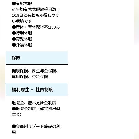
●有給休暇
※平均有休休暇取得日数：
10.9日と有給も取得しやす
い環境です
●産休・育休取得率:100%
●特別休暇
●育児休暇
●介護休暇
保険
健康保険、厚生年金保険、
雇用保険、労災保険
福利厚生・ 社内制度
退職金、慶弔見舞金制度
●退職金制度（確定拠出型
年金）
●会員制リゾート施設の利
用