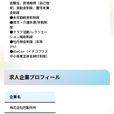
退職金、資格取得（自己啓
発）奨励金制度、慶弔見舞
金制度
●永年勤続表彰制度
●育児・介護休業/休暇制
度
●クラブ活動/レクリエー
ション補助制度
●社内預金制度（年率
3％）
●iDeCo+（イデコプラス
中小事業主掛金納付制度）
求人企業プロフィール
企業名
株式会社巴製作所