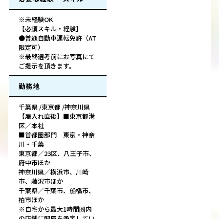
※未経験OK
【必須スキル・経験】
●普通自動車運転免許（AT
限定可）
※最終選考前にお写真にて
ご提示を頂きます。
勤務地
千葉県 /東京都 /神奈川県
【雇入れ直後】■東京都港
区／本社
■首都圏部門 東京・神奈
川・千葉
東京都／23区、八王子市、
府中市ほか
神奈川県／横浜市、川崎
市、藤沢市ほか
千葉県／千葉市、船橋市、
柏市ほか
※自宅から最大1時間圏内
の店舗に配属を予定してい