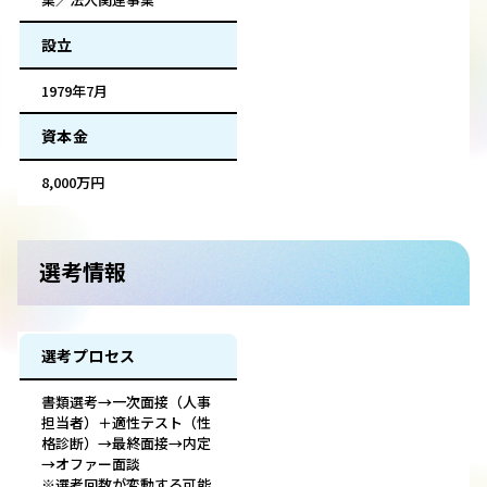
設立
1979年7月
資本金
8,000万円
選考情報
選考プロセス
書類選考→一次面接（人事
担当者）＋適性テスト（性
格診断）→最終面接→内定
→オファー面談
※選考回数が変動する可能