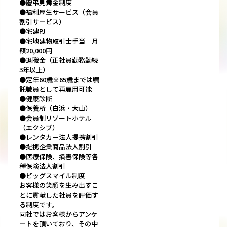
●慶弔見舞金制度
●福利厚生サービス（会員
割引サービス）
●宅建PJ
●宅地建物取引士手当 月
額20,000円
●退職金（正社員勤務勤続
3年以上）
●定年60歳※65歳までは嘱
託職員として再雇用可能
●健康診断
●保養所（白浜・大山）
●会員制リゾートホテル
（エクシブ）
●レンタカー法人提携割引
●提携企業商品法人割引
●医療保険、損害保険等各
種保険法人割引
●ビッグスマイル制度
お客様の笑顔を生み出すこ
とに貢献した社員を評価す
る制度です。
同社ではお客様からアンケ
ートを頂いており、その中