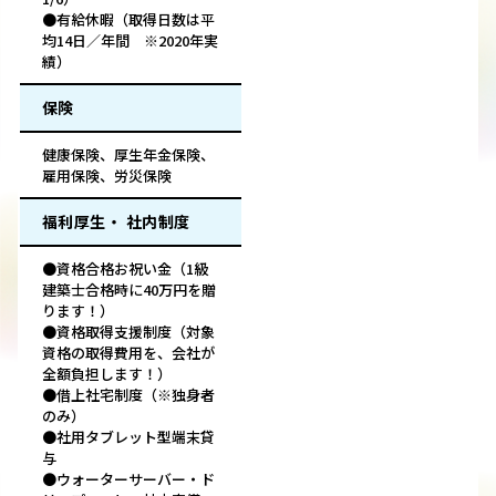
●有給休暇（取得日数は平
均14日／年間 ※2020年実
績）
保険
健康保険、厚生年金保険、
雇用保険、労災保険
福利厚生・ 社内制度
●資格合格お祝い金（1級
建築士合格時に40万円を贈
ります！）
●資格取得支援制度（対象
資格の取得費用を、会社が
全額負担します！）
●借上社宅制度（※独身者
のみ）
●社用タブレット型端末貸
与
●ウォーターサーバー・ド