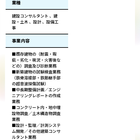
業種
建設コンサルタント 、建
設・土木 、設計 、設備工
事
事業内容
■既存建物の（耐震・瑕
疵・劣化・現況・火害後な
どの）調査及び診断業務
■新築建物の試験検査業務
（鉄骨溶接部・鉄筋継手部
の超音波探傷試験）
■中長期整備計画／エンジ
ニアリングレポートの作成
業務
■コンクリート内・地中埋
設物調査／土木構造物調査
業務
■設計・監理／計測システ
ム開発／その他建築コンサ
ルタント業務