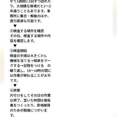
せて1週間に1回ずつ訪れた
り、大規模な現場だと1～2
年通うこともあります。事
務所に集合・解散のほか、
直行直帰も可能です。
▼
②検査する場所を確認
その日、検査する場所や内
容を確認します。
▼
③検査開始
検査の手順は大きく3つ。
機械を当てる→結果をマー
クする→記録をつける の
繰り返し。15～16時の間に
は作業が終わることが大半
です。
▼
④終業
片付けをしてその日の作業
は終了。空いた時間は報告
書をつくったり、資格取得
のための勉強につかいま
す。