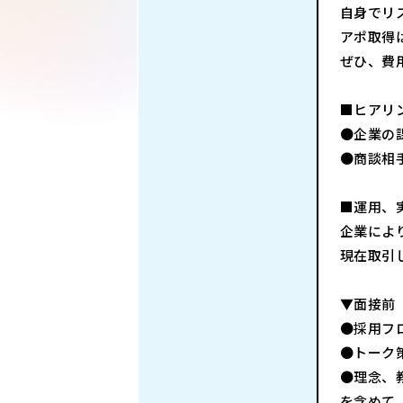
自身でリ
アポ取得
ぜひ、費
■ヒアリ
●企業の
●商談相
■運用、
企業によ
現在取引
▼面接前
●採用フ
●トーク
●理念、
を含めて