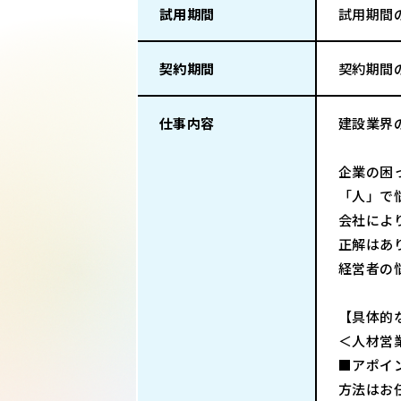
試用期間
試用期間
契約期間
契約期間
仕事内容
建設業界
企業の困
「人」で
会社によ
正解はあ
経営者の
【具体的
＜人材営
■アポイ
方法はお