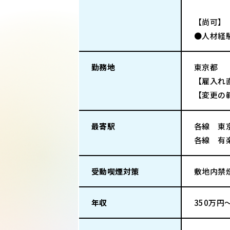
【尚可】
●人材経
勤務地
東京都
【雇入れ
【変更の
最寄駅
各線 東
各線 有
受動喫煙対策
敷地内禁
年収
350万円