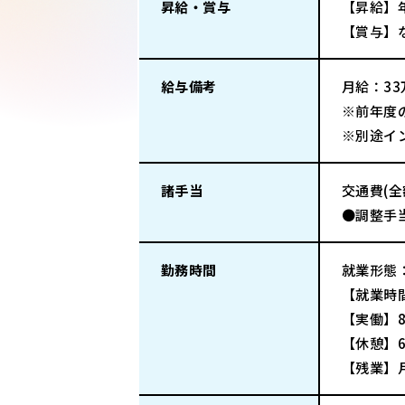
昇給・賞与
【昇給】
【賞与】
給与備考
月給：33
※前年度
※別途イ
諸手当
交通費(
●調整手
勤務時間
就業形態
【就業時間
【実働】
【休憩】6
【残業】月