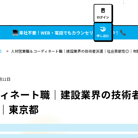
🚪
ログイン
🤝
来社不要！WEB・電話でもカウンセリング実施中！
申し込む
）
>
人材営業職＆コーディネート職｜建設業界の技術者派遣｜社会貢献性◎｜年間
月11日
ディネート職｜建設業界の技術
日｜東京都