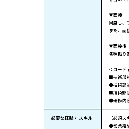
▼面接
同席し、
また、面
▼面接後
各種振り返
＜コーデ
■技術部
●技術部
■技術部
●研修内
必要な経験・ スキル
【必須ス
●営業経