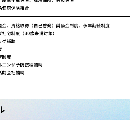
条健康保険組合
職金、資格取得（自己啓発）奨励金制度、永年勤続制度
げ社宅制度（30歳未満対象）
ッグ補助
度
育制度
ルエンザ予防接種補助
活動会社補助
ル