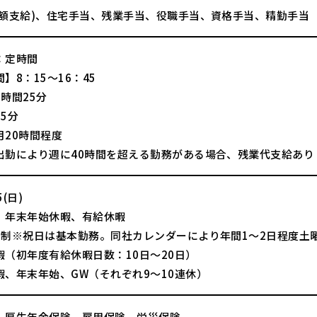
全額支給)、住宅手当、残業手当、役職手当、資格手当、精勤手当
：定時間
】8：15～16：45
時間25分
5分
月20時間程度
出勤により週に40時間を超える勤務がある場合、残業代支給あり
(日)
、年末年始休暇、有給休暇
日制※祝日は基本勤務。同社カレンダーにより年間1～2日程度土
暇（初年度有給休暇日数：10日～20日）
暇、年末年始、GW（それぞれ9～10連休）
、厚生年金保険、雇用保険、労災保険