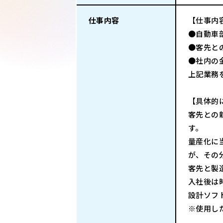
仕事内容
【仕事内
●自動車
●客先と
●社内の
上記業務
【具体的
客先との
す。
量産化に
が、その
客先と製
入社後は
設計ソフト
※使用し