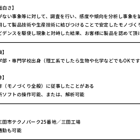
面白さ】
がない事象等に対して、調査を行い、感度や傾向を分析し事象を
用して製品技術や生産技術に結びつけることで安定したモノづく
ビデンスを駆使し現象と対峙した結果、お客様に製品を認めて頂
験】
学部・専門学校出身（理工系でしたら生物や化学などでもOKで
件】
作（モノづくり全般）に従事したことがある
析ソフトの操作可能、または、解析可能
三田市テクノパーク25番地／三田工場
通勤も可能