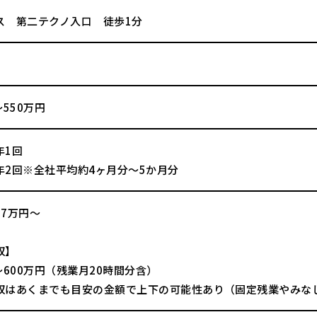
ス 第二テクノ入口 徒歩1分
～550万円
年1回
年2回※全社平均約4ヶ月分～5か月分
17万円～
収】
～600万円（残業月20時間分含）
収はあくまでも目安の金額で上下の可能性あり（固定残業やみな