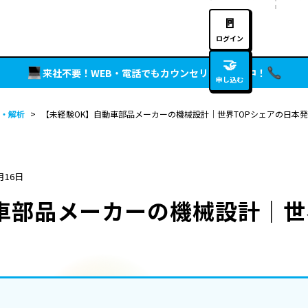
🚪
ログイン
🤝
来社不要！WEB・電話でもカウンセリング実施中！
申し込む
・解析
>
【未経験OK】自動車部品メーカーの機械設計｜世界TOPシェアの日本
月16日
車部品メーカーの機械設計｜世