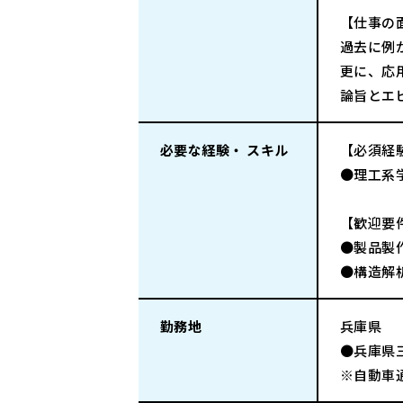
【仕事の
過去に例
更に、応
論旨とエ
必要な経験・ スキル
【必須経
●理工系
【歓迎要
●製品製
●構造解
勤務地
兵庫県
●兵庫県
※自動車