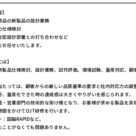
容】
部品の新製品の設計業務
の仕様検討
金型設計部署との打ち合わせなど
をお任せいたします。
には】
新製品仕様検討、設計業務、試作評価、環境試験、量産対応、顧
当たっては、顧客からの厳しい品質基準の要求と社内対応力の調
分、量産化できた時の達成感は大きくやりがいを感じられます。
造・営業部門の技術的な架け橋となり、お客様が求める製品を具
時間をかけてOJT研修を行います。
：図脳RAPIDなど。
たことがなくても問題ありません。