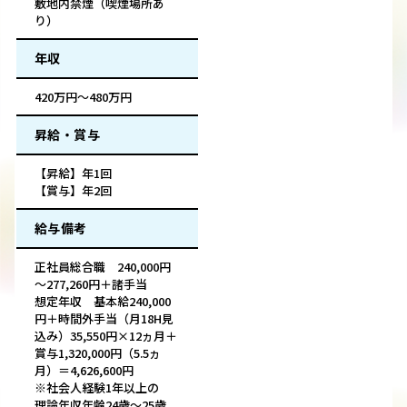
敷地内禁煙（喫煙場所あ
り）
年収
420万円～480万円
昇給・賞与
【昇給】年1回
【賞与】年2回
給与備考
正社員総合職 240,000円
～277,260円＋諸手当
想定年収 基本給240,000
円＋時間外手当（月18H見
込み）35,550円×12ヵ月＋
賞与1,320,000円（5.5ヵ
月）＝4,626,600円
※社会人経験1年以上の
理論年収年齢24歳～25歳