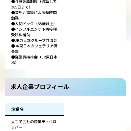
●介護休職制度（通算して
365日まで）
●育児介護等による短時間
勤務
●人間ドック（35歳以上）
●インフルエンザ予防接種
受診料補助
●JR東日本グループ共済会
●JR東日本カフェテリア倶
楽部
●従業員持株会（JR東日本
株）
求人企業プロフィール
企業名
大手子会社の商業ディベロ
ッパー