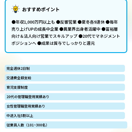
おすすめポイント
●年収1,000万円以上も ●反響営業 ●夏冬各9連休 ●毎年
売り上げUPの成長中企業 ●異業界出身者活躍中 ●富裕層
向け＆法人向け営業でスキルアップ ●20代でマネジメント
ポジションへ ●成果は賞与でしっかりと還元
完全週休2日制
交通費全額支給
育児支援制度
20代の管理職登用実績あり
女性管理職登用実績あり
中途入社5割以上
従業員人数（101~300名）