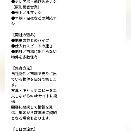
●テレアポ・飛び込みナシ
（原則反響営業）
●売上ノルマナシ
●早朝・深夜などの対応ナ
シ
【同社の強み】
●地主の方とのパイプ
●仕入れスピードの速さ
●他社／市場に出回らない
物件を多数保有
【集客方法】
自社物件／市場で売りに出
ている物件を自分で探しま
す。
写真・キャッチコピーを工
夫しながらWebサイトに投
稿。
顧客に継続して情報を発
信。集客から数年後に契約
となる場合もあります。
【１日の流れ】