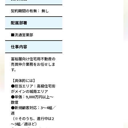
契約期間の有無： 無し
配属部署
■流通営業部
仕事内容
富裕層向け住宅用不動産の
売買仲介業務をお任せしま
す。
【具体的には】
●担当エリア：高級住宅街
がメインの城南エリア
●単価：9,000万円以上～
数億
●新規顧客対応：3～4組／
週
（※そのうち、進行中は2
～3組／週ほど）