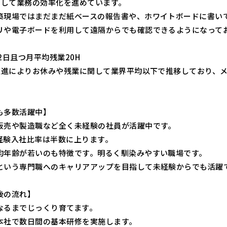
活用して業務の効率化を進めています。
築現場ではまだまだ紙ベースの報告書や、ホワイトボードに書い
リや電子ボードを利用して遠隔からでも確認できるようになって
2日且つ月平均残業20H
用推進によりお休みや残業に関して業界平均以下で推移しており、
も多数活躍中】
販売や製造職など全く未経験の社員が活躍中です。
経験入社比率は半数に上ります。
均年齢が若いのも特徴です。明るく馴染みやすい職場です。
という専門職へのキャリアアップを目指して未経験からでも活躍
後の流れ】
なるまでじっくり育てます。
本社で数日間の基本研修を実施します。