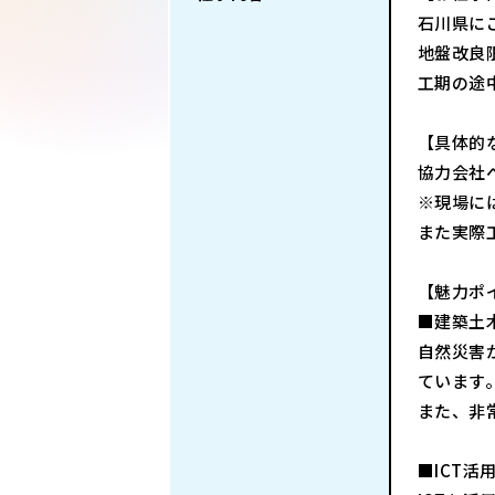
石川県に
地盤改良
工期の途
【具体的
協力会社
※現場に
また実際
【魅力ポ
■建築土
自然災害
ています
また、非
■ICT