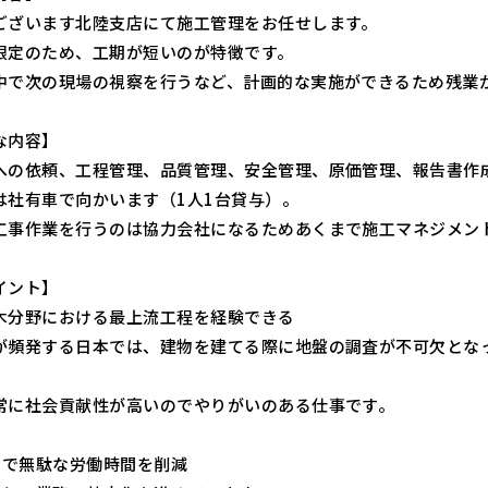
ございます北陸支店にて施工管理をお任せします。
限定のため、工期が短いのが特徴です。
中で次の現場の視察を行うなど、計画的な実施ができるため残業
な内容】
への依頼、工程管理、品質管理、安全管理、原価管理、報告書作
は社有車で向かいます（1人1台貸与）。
工事作業を行うのは協力会社になるためあくまで施工マネジメン
イント】
木分野における最上流工程を経験できる
が頻発する日本では、建物を建てる際に地盤の調査が不可欠とな
。
常に社会貢献性が高いのでやりがいのある仕事です。
活用で無駄な労働時間を削減