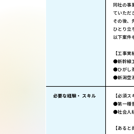
同社の事
ていただ
その後、
ひとり立
以下案件
【工事実
●新幹線
●ひがし
●新潟空
必要な経験・ スキル
【必須ス
●第一種
●社会人
【あると