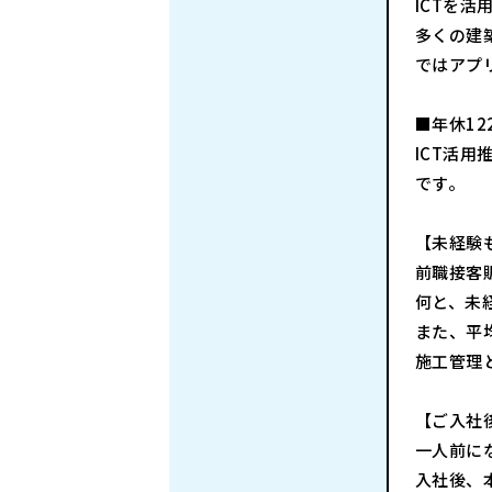
ICTを
多くの建
ではアプ
■年休12
ICT活
です。
【未経験
前職接客
何と、未
また、平
施工管理
【ご入社
一人前に
入社後、