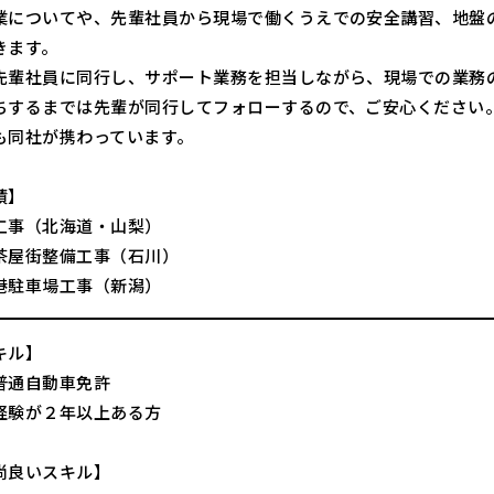
業についてや、先輩社員から現場で働くうえでの安全講習、地盤
きます。
先輩社員に同行し、サポート業務を担当しながら、現場での業務
ちするまでは先輩が同行してフォローするので、ご安心ください
も同社が携わっています。
績】
工事（北海道・山梨）
茶屋街整備工事（石川）
港駐車場工事（新潟）
キル】
普通自動車免許
経験が２年以上ある方
尚良いスキル】