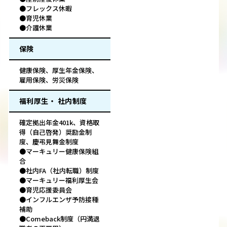
●フレックス休暇
●育児休業
●介護休業
保険
健康保険、厚生年金保険、
雇用保険、労災保険
福利厚生・ 社内制度
確定拠出年金401k、資格取
得（自己啓発）奨励金制
度、慶弔見舞金制度
●マーキュリー健康保険組
合
●社内FA（社内転職）制度
●マーキュリー福利厚生会
●育児応援委員会
●インフルエンザ予防接種
補助
●Comeback制度（円満退