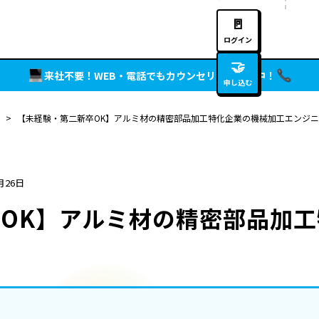
🚪
ログイン
🤝
来社不要！WEB・電話でもカウンセリング実施中！
申し込む
>
【未経験・第二新卒OK】アルミ材の精密部品加工特化企業の機械加工エンジ
月26日
OK】アルミ材の精密部品加
府