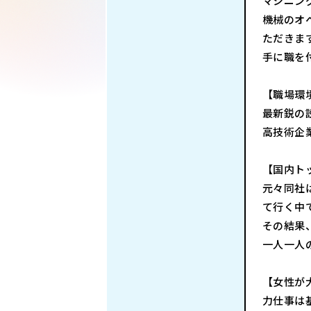
マシニン
機械のオ
ただきま
手に職を
【職場環
最新鋭の
高技術企
【国内ト
元々同社
て行く中
その結果
一人一人
【女性が
力仕事は