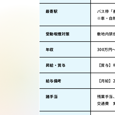
最寄駅
バス停「
※車・自
受動喫煙対策
敷地内禁
年収
300万円
昇給・賞与
【賞与】
給与備考
【月給】20
諸手当
残業手当
交通費 