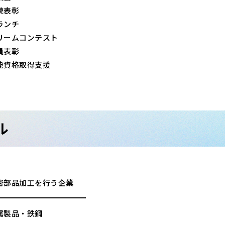
続表彰
ランチ
リームコンテスト
員表彰
能資格取得支援
ル
密部品加工を行う企業
属製品・鉄鋼