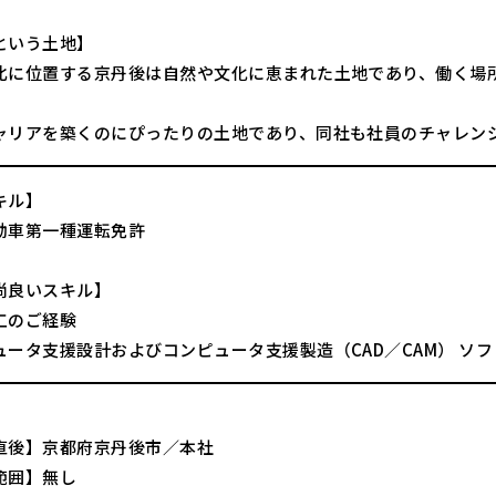
という土地】
北に位置する京丹後は自然や文化に恵まれた土地であり、働く場
。
ャリアを築くのにぴったりの土地であり、同社も社員のチャレン
キル】
動車第一種運転免許
尚良いスキル】
工のご経験
ュータ支援設計およびコンピュータ支援製造（CAD／CAM） ソ
直後】京都府京丹後市／本社
範囲】無し