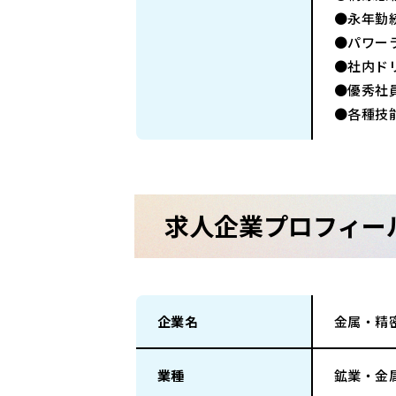
●永年勤
●パワー
●社内ド
●優秀社
●各種技
求人企業プロフィー
企業名
金属・精
業種
鉱業・金