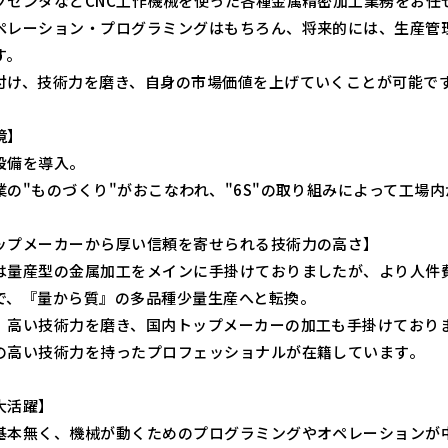
グセンタなどCNC工作機械を使った各種金属精密加工業務をお任
ペレーション・プログラミングはもちろん、将来的には、生産管
す。
付け、技術力を磨き、自身の市場価値を上げていくことが可能で
境】
設備を導入。
業の"ものづくり"がおこなわれ、"6S"の取り組みによって工場
ップメーカーから厚い信頼を寄せられる技術力の高さ】
は量産型の金属加工をメインに手掛けておりましたが、より人件
で、『量から質』の多品種少量生産へと転換。
、高い技術力を磨き、国内トップメーカーの加工も手掛けており
の高い技術力を持ったプロフェッショナルが在籍しています。
大活躍】
基本無く、機械が動くためのプログラミングやオペレーションが