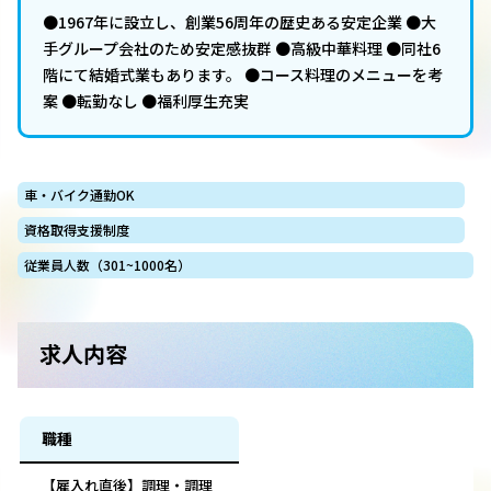
●1967年に設立し、創業56周年の歴史ある安定企業 ●大
手グループ会社のため安定感抜群 ●高級中華料理 ●同社6
階にて結婚式業もあります。 ●コース料理のメニューを考
案 ●転勤なし ●福利厚生充実
車・バイク通勤OK
資格取得支援制度
従業員人数（301~1000名）
求人内容
職種
【雇入れ直後】調理・調理