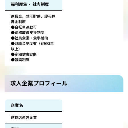
福利厚生・ 社内制度
退職金、財形貯蓄、慶弔見
舞金制度
●自転車通勤可
●資格取得支援制度
●社員食堂・食事補助
●退職金制度有（勤続3年
以上）
●定期健康診断
●報奨制度
求人企業プロフィール
企業名
飲食店運営企業