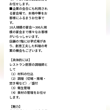
お任せします。
■企業の会合にも利用され
る宴会場で、本格中華をお
客様にふるまうお仕事で
す。
10人規模の宴会～300人規
模の宴会まで様々なお客様
がいらっしゃいます。
店舗の7階には挙式場があ
り、創意工夫した料理の考
案の機会もございます。
【具体的には】
レストラン厨房の調理師と
して
（1）材料の仕込
（2）調理（切場・揚場・
焚き場など）／盛付
（3）衛生管理
（4）食材の管理をお任せ
します。
【魅力】