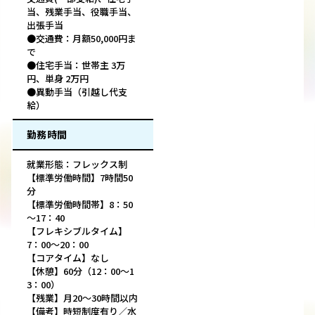
当、残業手当、役職手当、
出張手当
●交通費：月額50,000円ま
で
●住宅手当：世帯主 3万
円、単身 2万円
●異動手当（引越し代支
給）
勤務時間
就業形態：フレックス制
【標準労働時間】7時間50
分
【標準労働時間帯】8：50
～17：40
【フレキシブルタイム】
7：00～20：00
【コアタイム】なし
【休憩】60分（12：00～1
3：00）
【残業】月20～30時間以内
【備考】時短制度有り／水