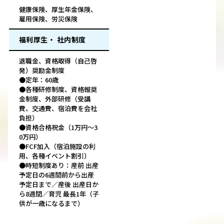
健康保険、厚生年金保険、
雇用保険、労災保険
福利厚生・ 社内制度
退職金、資格取得（自己啓
発）奨励金制度
●定年：60歳
●各種研修制度、資格報奨
金制度、外部研修（受講
費、交通費、宿泊費を会社
負担）
●資格合格祝金（1万円～3
0万円）
●FCF加入（宿泊施設の利
用、各種イベント割引）
●時短制度あり：産前 出産
予定日の6週間前から出産
予定日まで／産後 出産日か
ら8週間／育児 最長1年（子
供が一歳になるまで）