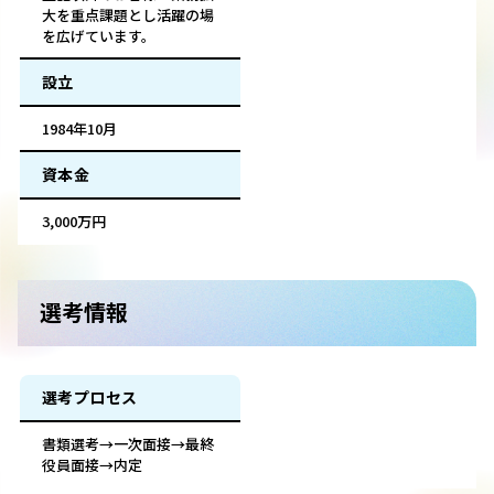
大を重点課題とし活躍の場
を広げています。
設立
1984年10月
資本金
3,000万円
選考情報
選考プロセス
書類選考→一次面接→最終
役員面接→内定