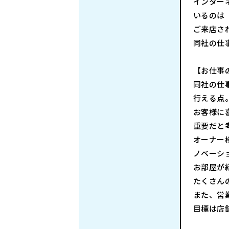
インター
いるのは
ご来店さ
同社の仕
【お仕事
同社の仕
行える点
お客様に
重要だと
オーナー
ノベーシ
お部屋が
たくさん
また、営
目標は店