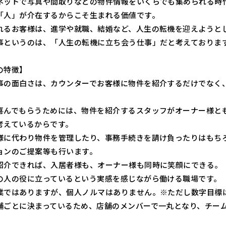
ネットで写真や間取りなどの物件情報をいくらでも集められる時
「人」が介在するからこそ生まれる価値です。
れるお客様は、進学や就職、結婚など、人生の転機を迎えようと
事というのは、「人生の転機に立ち会う仕事」だと考えておりま
の特徴】
事の面白さは、カウンターでお客様に物件を紹介するだけでなく
。
喜んでもらうためには、物件を紹介するスタッフがオーナー様と
考えているからです。
様に代わり物件を管理したり、事務手続きを請け負ったりはもち
ョンのご提案等も行います。
紹介できれば、入居者様も、オーナー様も同時に笑顔にできる。
の人の役に立っているという実感を感じながら働ける職場です。
業ではありますが、個人ノルマはありません。※ただし数字目標
舗ごとに決まっているため、店舗のメンバーで一丸となり、チー