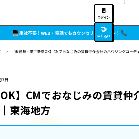
🚪
ログイン
🤝
来社不要！WEB・電話でもカウンセリング実施中！
申し込む
）
>
【未経験・第二新卒OK】CMでおなじみの賃貸仲介会社のハウジングコーデ
月7日
OK】CMでおなじみの賃貸仲
｜東海地方