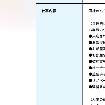
仕事内容
同社のハ
【具体的
お客様の
●来店さ
●お部屋
●お部屋
●お部屋
●契約書
●オーナ
●重要事
●リノベ
●建替え
【人生の