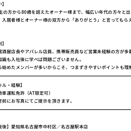
い】
学生の方から80歳を超えたオーナー様まで、幅広い年代の方々と
、入居者様とオーナー様の双方から「ありがとう」と言ってもら
制】
居酒屋店長やアパレル店員、携帯販売員など営業未経験の方が多
知識も入社後に学べば問題ございません。
ら始めたメンバーが多いからこそ、つまずきやすいポイントも理解
キル・経験】
動車運転免許（AT限定可）
考前にお写真にてご提示を頂きます。
直後】愛知県名古屋市中村区／名古屋駅本店