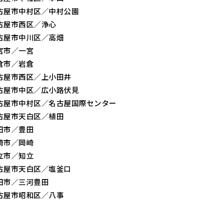
古屋市中村区／中村公園
古屋市西区／浄心
古屋市中川区／高畑
宮市／一宮
倉市／岩倉
古屋市西区／上小田井
古屋市中区／広小路伏見
古屋市中村区／名古屋国際センター
古屋市天白区／植田
田市／豊田
崎市／岡崎
立市／知立
古屋市天白区／塩釜口
田市／三河豊田
古屋市昭和区／八事