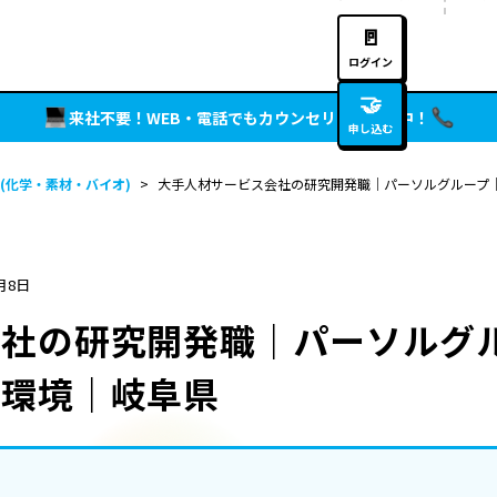
🚪
ログイン
🤝
来社不要！WEB・電話でもカウンセリング実施中！
申し込む
(化学・素材・バイオ)
>
大手人材サービス会社の研究開発職｜パーソルグループ
月8日
会社の研究開発職｜パーソルグ
い環境｜岐阜県