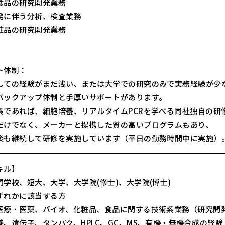
食品の研究開発業務
発に伴う分析、検査業務
粧品の研究開発業務
ト体制：
しての経験がまだ浅い、または大学での研究のみで実務経験が少
バックアップ体制と手厚いサポートがあります。
系であれば、細胞培養、リアルタイムPCRを学べる同社独自の研
だけでなく、メーカーと提携した質の高いプログラムもあり、
後も継続して研修を実施しています（平日の勤務時間中に実施）
キル】
門学校、短大、大学、大学院(修士)、大学院(博士)
ずれかに該当する方
医療・医薬、バイオ、化粧品、食品に関する技術系業務（研究開
養、遺伝子、タンパク、HPLC、GC、MS、有機・無機合成の経