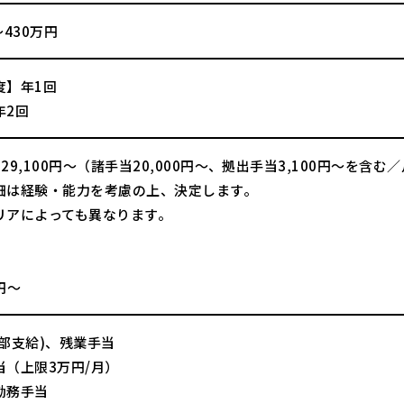
～430万円
度】年1回
年2回
29,100円〜（諸手当20,000円〜、拠出手当3,100円～を含む
細は経験・能力を考慮の上、決定します。
リアによっても異なります。
】
0円〜
一部支給)、残業手当
当（上限3万円/月）
勤務手当