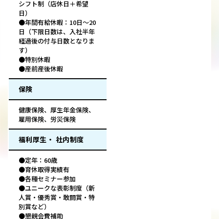
シフト制（店休日＋希望
日）
●年間有給休暇：10日～20
日（下限日数は、入社半年
経過後の付与日数となりま
す）
●特別休暇
●産前産後休暇
保険
健康保険、厚生年金保険、
雇用保険、労災保険
福利厚生・ 社内制度
●定年：60歳
●育休取得実績有
●各種セミナー参加
●ユニークな表彰制度（新
人賞・優秀賞・敢闘賞・特
別賞など）
●懇親会費補助