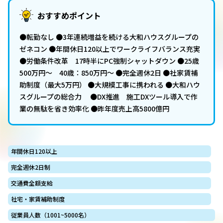
おすすめポイント
●転勤なし ●3年連続増益を続ける大和ハウスグループの
ゼネコン ●年間休日120以上でワークライフバランス充実
●労働条件改革 17時半にPC強制シャットダウン ●25歳
500万円～ 40歳：850万円～ ●完全週休2日 ●社家賃補
助制度（最大5万円） ●大規模工事に携われる ●大和ハウ
スグループの総合力 ●DX推進 施工DXツール導入で作
業の無駄を省き効率化 ●昨年度売上高5800億円
年間休日120以上
完全週休2日制
交通費全額支給
社宅・家賃補助制度
従業員人数（1001~5000名）