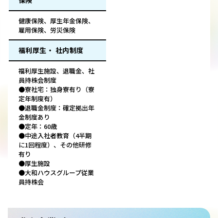
保険
健康保険、厚生年金保険、
雇用保険、労災保険
福利厚生・ 社内制度
福利厚生施設、退職金、社
員持株会制度
●寮社宅：独身寮有り（寮
定年制度有）
●退職金制度：確定拠出年
金制度あり
●定年：60歳
●中途入社者教育（4半期
に1回程度）、その他研修
有り
●厚生施設
●大和ハウスグループ従業
員持株会