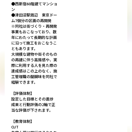
●西新宿60階建てマンショ
ン
●津田沼駅周辺 東京ドー
ム7個分の区画の再開発
※同社は街づくり・再開発
事業もおこなっており、数
年にわたって長期的な計画
に沿って施工をおこなうこ
ともあります。
大規模な建物や街そのもの
の再建に伴う高揚感や、実
際に利用する人を見た際の
達成感はこの上のなく、施
工管理職の醍醐味を同社で
経験できます。
【評価体制】
設定した目標とその進捗
成果と行動評価の2軸で正
当な評価が下されます。
【教育体制】
OJT