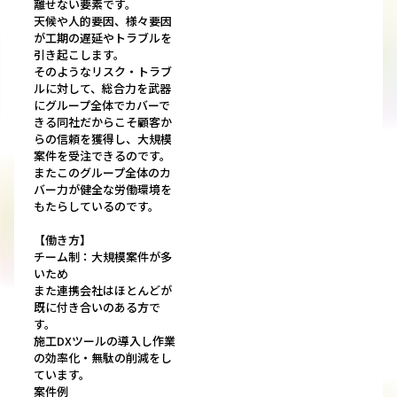
離せない要素です。
天候や人的要因、様々要因
が工期の遅延やトラブルを
引き起こします。
そのようなリスク・トラブ
ルに対して、総合力を武器
にグループ全体でカバーで
きる同社だからこそ顧客か
らの信頼を獲得し、大規模
案件を受注できるのです。
またこのグループ全体のカ
バー力が健全な労働環境を
もたらしているのです。
【働き方】
チーム制：大規模案件が多
いため
また連携会社はほとんどが
既に付き合いのある方で
す。
施工DXツールの導入し作業
の効率化・無駄の削減をし
ています。
案件例