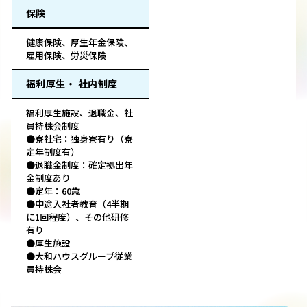
保険
健康保険、厚生年金保険、
雇用保険、労災保険
福利厚生・ 社内制度
福利厚生施設、退職金、社
員持株会制度
●寮社宅：独身寮有り（寮
定年制度有）
●退職金制度：確定拠出年
金制度あり
●定年：60歳
●中途入社者教育（4半期
に1回程度）、その他研修
有り
●厚生施設
●大和ハウスグループ従業
員持株会