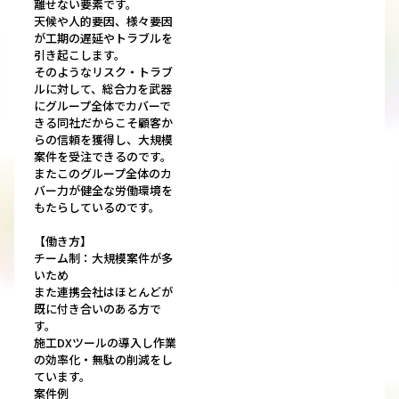
離せない要素です。
天候や人的要因、様々要因
が工期の遅延やトラブルを
引き起こします。
そのようなリスク・トラブ
ルに対して、総合力を武器
にグループ全体でカバーで
きる同社だからこそ顧客か
らの信頼を獲得し、大規模
案件を受注できるのです。
またこのグループ全体のカ
バー力が健全な労働環境を
もたらしているのです。
【働き方】
チーム制：大規模案件が多
いため
また連携会社はほとんどが
既に付き合いのある方で
す。
施工DXツールの導入し作業
の効率化・無駄の削減をし
ています。
案件例