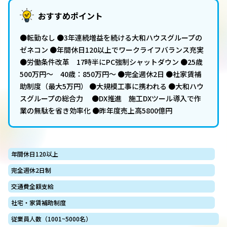
おすすめポイント
●転勤なし ●3年連続増益を続ける大和ハウスグループの
ゼネコン ●年間休日120以上でワークライフバランス充実
●労働条件改革 17時半にPC強制シャットダウン ●25歳
500万円～ 40歳：850万円～ ●完全週休2日 ●社家賃補
助制度（最大5万円） ●大規模工事に携われる ●大和ハウ
スグループの総合力 ●DX推進 施工DXツール導入で作
業の無駄を省き効率化 ●昨年度売上高5800億円
年間休日120以上
完全週休2日制
交通費全額支給
社宅・家賃補助制度
従業員人数（1001~5000名）