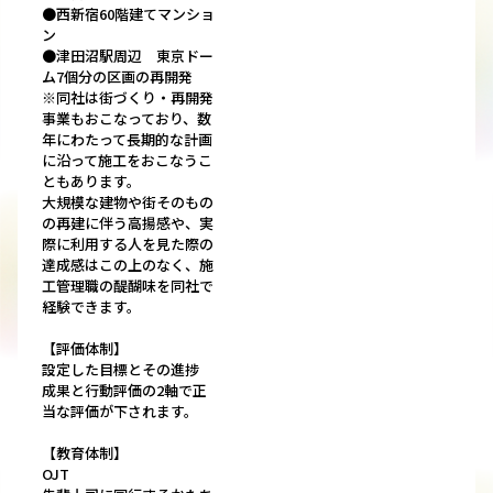
●西新宿60階建てマンショ
ン
●津田沼駅周辺 東京ドー
ム7個分の区画の再開発
※同社は街づくり・再開発
事業もおこなっており、数
年にわたって長期的な計画
に沿って施工をおこなうこ
ともあります。
大規模な建物や街そのもの
の再建に伴う高揚感や、実
際に利用する人を見た際の
達成感はこの上のなく、施
工管理職の醍醐味を同社で
経験できます。
【評価体制】
設定した目標とその進捗
成果と行動評価の2軸で正
当な評価が下されます。
【教育体制】
OJT