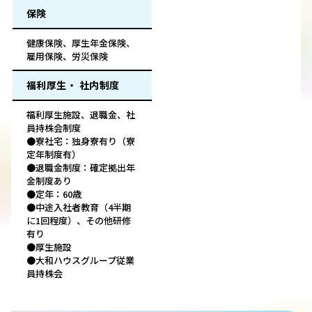
保険
健康保険、厚生年金保険、
雇用保険、労災保険
福利厚生・ 社内制度
福利厚生施設、退職金、社
員持株会制度
●寮社宅：独身寮有り（寮
定年制度有）
●退職金制度：確定拠出年
金制度あり
●定年：60歳
●中途入社者教育（4半期
に1回程度）、その他研修
有り
●厚生施設
●大和ハウスグループ従業
員持株会