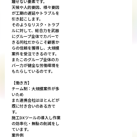
離せない要素です。
天候や人的要因、様々要因
が工期の遅延やトラブルを
引き起こします。
そのようなリスク・トラブ
ルに対して、総合力を武器
にグループ全体でカバーで
きる同社だからこそ顧客か
らの信頼を獲得し、大規模
案件を受注できるのです。
またこのグループ全体のカ
バー力が健全な労働環境を
もたらしているのです。
【働き方】
チーム制：大規模案件が多
いため
また連携会社はほとんどが
既に付き合いのある方で
す。
施工DXツールの導入し作業
の効率化・無駄の削減をし
ています。
案件例