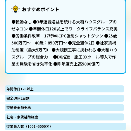
おすすめポイント
●転勤なし ●3年連続増益を続ける大和ハウスグループの
ゼネコン ●年間休日120以上でワークライフバランス充実
●労働条件改革 17時半にPC強制シャットダウン ●25歳
500万円～ 40歳：850万円～ ●完全週休2日 ●社家賃補
助制度（最大5万円） ●大規模工事に携われる ●大和ハウ
スグループの総合力 ●DX推進 施工DXツール導入で作
業の無駄を省き効率化 ●昨年度売上高5800億円
年間休日120以上
完全週休2日制
交通費全額支給
社宅・家賃補助制度
従業員人数（1001~5000名）