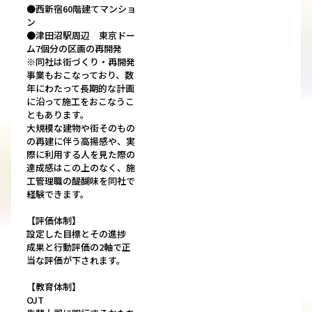
●西新宿60階建てマンショ
ン
●津田沼駅周辺 東京ドー
ム7個分の区画の再開発
※同社は街づくり・再開発
事業もおこなっており、数
年にわたって長期的な計画
に沿って施工をおこなうこ
ともあります。
大規模な建物や街そのもの
の再建に伴う高揚感や、実
際に利用する人を見た際の
達成感はこの上のなく、施
工管理職の醍醐味を同社で
経験できます。
【評価体制】
設定した目標とその進捗
成果と行動評価の2軸で正
当な評価が下されます。
【教育体制】
OJT