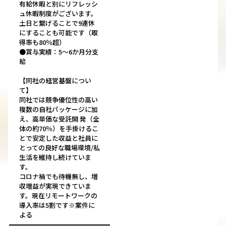
有給休暇と別にリフレッシ
ュ休暇制度がございます。
土日と繋げることで9連休
にすることも可能です（取
得率も80％超）
●賞与実績：5～6か月分支
給
【同社の経営基盤につい
て】
同社では競争優位性の高い
複数の自社パッケージに加
え、高単価な受託開 発（全
体の約70％）を手掛けるこ
とで安定した収益と社員に
とっての良好な職場環境/私
生活を維持し続けていま
す。
コロナ禍でも待機無し、増
収増益が実現できていま
す。現在リモートワークの
導入率は5割です※案件に
よる