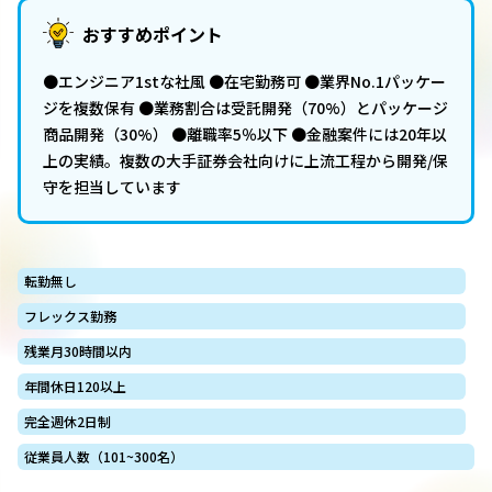
おすすめポイント
●エンジニア1stな社風 ●在宅勤務可 ●業界No.1パッケー
ジを複数保有 ●業務割合は受託開発（70%）とパッケージ
商品開発（30%） ●離職率5％以下 ●金融案件には20年以
上の実績。複数の大手証券会社向けに上流工程から開発/保
守を担当しています
転勤無し
フレックス勤務
残業月30時間以内
年間休日120以上
完全週休2日制
従業員人数（101~300名）