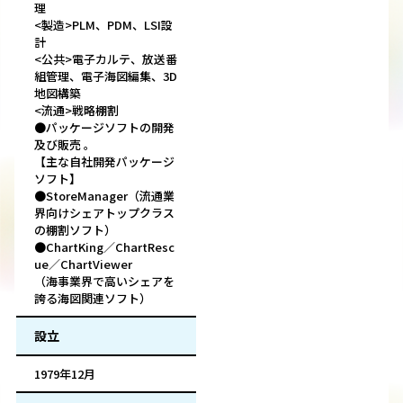
理
<製造>PLM、PDM、LSI設
計
<公共>電子カルテ、放送番
組管理、電子海図編集、3D
地図構築
<流通>戦略棚割
●パッケージソフトの開発
及び販売 。
【主な自社開発パッケージ
ソフト】
●StoreManager（流通業
界向けシェアトップクラス
の棚割ソフト）
●ChartKing／ChartResc
ue／ChartViewer
（海事業界で高いシェアを
誇る海図関連ソフト）
設立
1979年12月