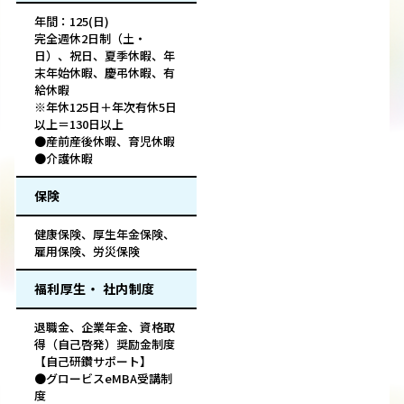
年間：125(日)
完全週休2日制（土・
日）、祝日、夏季休暇、年
末年始休暇、慶弔休暇、有
給休暇
※年休125日＋年次有休5日
以上＝130日以上
●産前産後休暇、育児休暇
●介護休暇
保険
健康保険、厚生年金保険、
雇用保険、労災保険
福利厚生・ 社内制度
退職金、企業年金、資格取
得（自己啓発）奨励金制度
【自己研鑽サポート】
●グロービスeMBA受講制
度