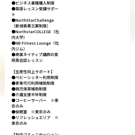
●ビジネス書籍購入制度
●英語レッスン受講サポー
ト
●NorthStarChallenge
（新規事業立案制度）
●NorthstarCOLLEGE（社
内大学）
●NB Fitness Lounge（社
内ジム）
●専属ネイティブ講師の実
用英会話レッスン
【生産性向上サポート】
●ベビーシッター利用制度
●家事代行利用補助制度
●病児保育補助制度
●介護支援半休制度
●コーヒーサーバー ※東
京のみ
●仮眠室 ※東京のみ
●リフレッシュエリア ※
東京のみ
【社内コミュニケーション