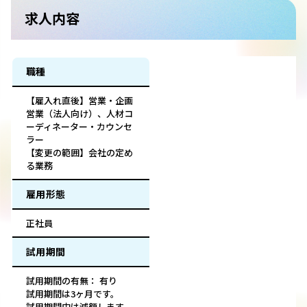
求人内容
職種
【雇入れ直後】営業・企画
営業（法人向け）、人材コ
ーディネーター・カウンセ
ラー
【変更の範囲】会社の定め
る業務
雇用形態
正社員
試用期間
試用期間の有無： 有り
試用期間は3ヶ月です。
試用期間中は減額します。