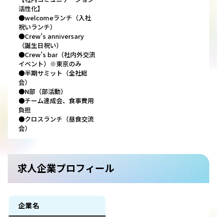
活性化】
●welcomeランチ（入社
祝いランチ）
●Crew's anniversary
（誕生日祝い）
●Crew's bar（社内外交流
イベント）※東京のみ
●半期サミット（全社総
会）
●N部（部活動）
●チーム達成会、食事費用
負担
●クロスランチ（昼食交流
会）
求人企業プロフィール
企業名