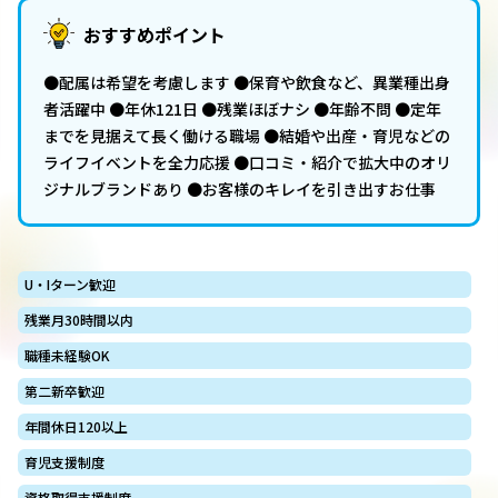
おすすめポイント
●配属は希望を考慮します ●保育や飲食など、異業種出身
者活躍中 ●年休121日 ●残業ほぼナシ ●年齢不問 ●定年
までを見据えて長く働ける職場 ●結婚や出産・育児などの
ライフイベントを全力応援 ●口コミ・紹介で拡大中のオリ
ジナルブランドあり ●お客様のキレイを引き出すお仕事
U・Iターン歓迎
残業月30時間以内
職種未経験OK
第二新卒歓迎
年間休日120以上
育児支援制度
資格取得支援制度