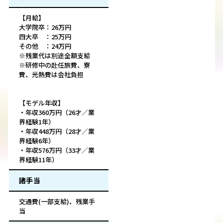
【月給】
大学院卒：26万円
四大卒 ：25万円
その他 ：24万円
※残業代は別途全額支給
※研修中の赴任旅費、寮
費、光熱費は会社負担
【モデル年収】
・年収360万円（26才／業
界経験1年）
・年収448万円（28才／業
界経験6年）
・年収576万円（33才／業
界経験11年）
諸手当
交通費(一部支給)、残業手
当