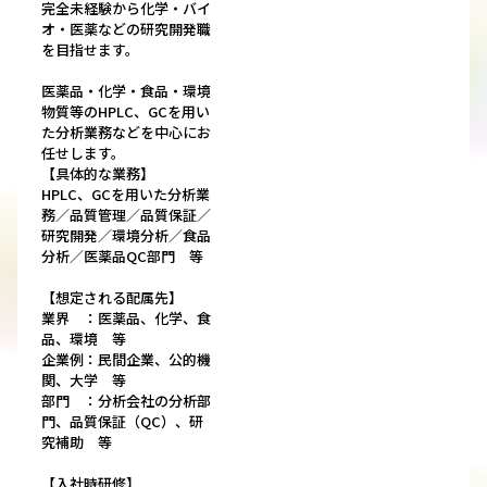
完全未経験から化学・バイ
オ・医薬などの研究開発職
を目指せます。
医薬品・化学・食品・環境
物質等のHPLC、GCを用い
た分析業務などを中心にお
任せします。
【具体的な業務】
HPLC、GCを用いた分析業
務／品質管理／品質保証／
研究開発／環境分析／食品
分析／医薬品QC部門 等
【想定される配属先】
業界 ：医薬品、化学、食
品、環境 等
企業例：民間企業、公的機
関、大学 等
部門 ：分析会社の分析部
門、品質保証（QC）、研
究補助 等
【入社時研修】