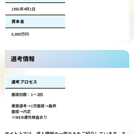
1981年4月1日
資本金
5,000万円
選考情報
選考プロセス
面接回数：1～2回
書類選考→1次面接→最終
面接→内定
※WEB適性検査あり
サイト上では、求人情報の一部のみをご紹介しています。さ