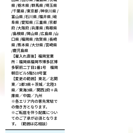
県 /栃木県 /群馬県 /埼玉県
/千葉県 /東京都 /神奈川県 /
富山県 /石川県 /福井県 /岐
阜県 /愛知県 /三重県 /京都
府 /大阪府 /兵庫県 /鳥取県
/島根県 /岡山県 /広島県 /山
口県 /福岡県 /佐賀県 /長崎
県 /熊本県 /大分県 /宮崎県
/鹿児島県
【雇入れ直後】福岡営業
所：福岡県福岡市博多区博
多駅前二丁目1番1号 福岡
朝日ビル5階510号室
【変更の範囲】東北／北関
東／1都3県＋茨城／北陸3
県／東海3県／関西2府＋兵
庫県／中国／九州
※各エリア内の客先常駐で
の働き方となります。
※ご転居を伴う配属につい
てのご了承が必須となりま
す。（範囲は応相談）