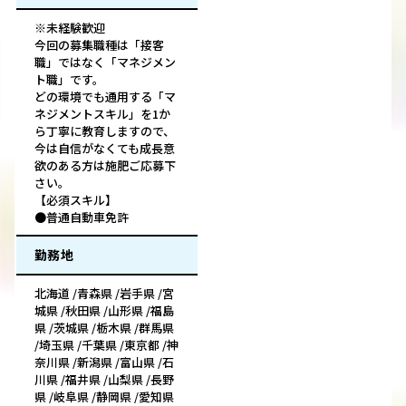
※未経験歓迎
今回の募集職種は「接客
職」ではなく「マネジメン
ト職」です。
どの環境でも通用する「マ
ネジメントスキル」を1か
ら丁寧に教育しますので、
今は自信がなくても成長意
欲のある方は施肥ご応募下
さい。
【必須スキル】
●普通自動車免許
勤務地
北海道 /青森県 /岩手県 /宮
城県 /秋田県 /山形県 /福島
県 /茨城県 /栃木県 /群馬県
/埼玉県 /千葉県 /東京都 /神
奈川県 /新潟県 /富山県 /石
川県 /福井県 /山梨県 /長野
県 /岐阜県 /静岡県 /愛知県