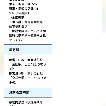
東京・神奈川⇒85%
埼玉・愛知の店舗⇒1
5％（2年程度）
⇒全国転勤
※引っ越し費用全額負担／
住宅補助あり
※勤務地詳細については面
談時に勤務地一覧表をお見
せします。
最寄駅
都営三田線・都営浅草線
「三田駅」出口A1より徒歩
4分
都営浅草線・京浜急行線
「泉岳寺駅」出口A3より徒
歩6分
受動喫煙対策
敷地内禁煙（喫煙場所あ