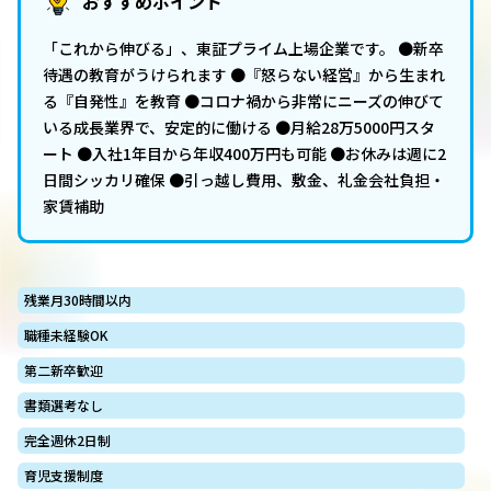
おすすめポイント
「これから伸びる」、東証プライム上場企業です。 ●新卒
待遇の教育がうけられます ●『怒らない経営』から生まれ
る『自発性』を教育 ●コロナ禍から非常にニーズの伸びて
いる成長業界で、安定的に働ける ●月給28万5000円スタ
ート ●入社1年目から年収400万円も可能 ●お休みは週に2
日間シッカリ確保 ●引っ越し費用、敷金、礼金会社負担・
家賃補助
残業月30時間以内
職種未経験OK
第二新卒歓迎
書類選考なし
完全週休2日制
育児支援制度