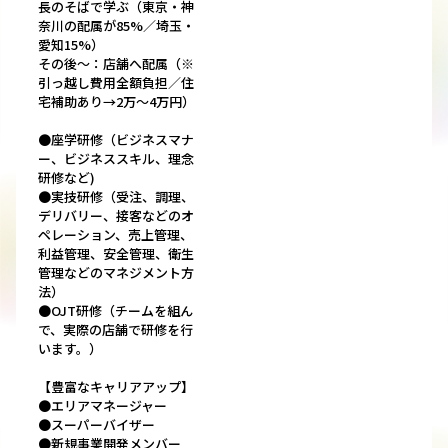
長のそばで学ぶ（東京・神
奈川の配属が85%／埼玉・
愛知15%）
その後～：店舗へ配属（※
引っ越し費用全額負担／住
宅補助あり→2万～4万円）
●座学研修（ビジネスマナ
ー、ビジネススキル、理念
研修など)
●実技研修（受注、調理、
デリバリー、接客などのオ
ペレーション、売上管理、
利益管理、安全管理、衛生
管理などのマネジメント方
法）
●OJT研修（チームを組ん
で、実際の店舗で研修を行
います。）
【豊富なキャリアアップ】
●エリアマネージャー
●スーパーバイザー
●新規事業開発メンバー