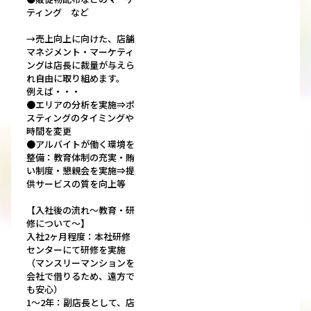
ティング など
→売上向上に向けた、店舗
マネジメント・マーケティ
ングは店長に裁量が与えら
れ自由に取り組めます。
例えば・・・
●エリアの分析を実施⇒ポ
スティングのタイミングや
時間を変更
●アルバイトが働く環境を
整備：教育体制の充実・賄
い制度・懇親会を実施⇒提
供サービスの質を向上等
【入社後の流れ～教育・研
修について～】
入社2ヶ月程度：本社研修
センターにて研修を実施
（マンスリーマンションを
会社で借りるため、遠方で
も安心）
1～2年：副店長として、店