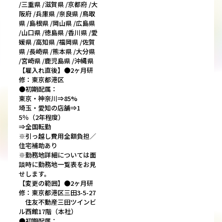
/三重県 /滋賀県 /京都府 /大
阪府 /兵庫県 /奈良県 /鳥取
県 /島根県 /岡山県 /広島県
/山口県 /徳島県 /香川県 /愛
媛県 /高知県 /福岡県 /佐賀
県 /長崎県 /熊本県 /大分県
/宮崎県 /鹿児島県 /沖縄県
【雇入れ直後】●2ヶ月研
修：東京都港区
●初期配属：
東京・神奈川⇒85%
埼玉・愛知の店舗⇒1
5％（2年程度）
⇒全国転勤
※引っ越し費用全額負担／
住宅補助あり
※勤務地詳細については面
談時に勤務地一覧表をお見
せします。
【変更の範囲】●2ヶ月研
修：東京都港区三田3-5-27
住友不動産三田ツインビ
ル西館17階（本社）
●初期配属：