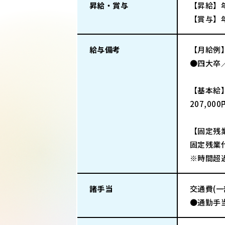
昇給・賞与
【昇給】
【賞与】
給与備考
【月給例
●四大卒／
【基本給
207,00
【固定残
固定残業代
※時間超
諸手当
交通費(
●通勤手当