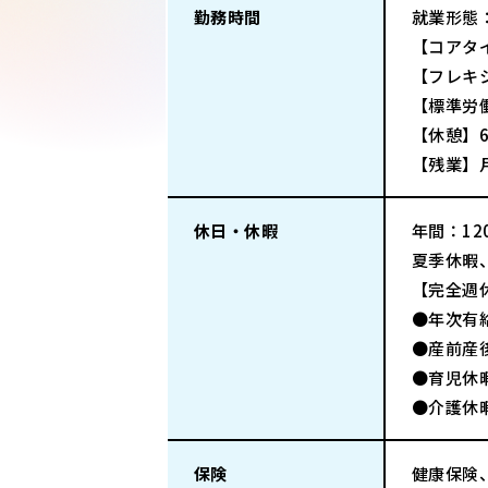
勤務時間
就業形態
【コアタイ
【フレキシ
【標準労
【休憩】6
【残業】
休日・休暇
年間：120
夏季休暇
【完全週
●年次有
●産前産
●育児休
●介護休
保険
健康保険