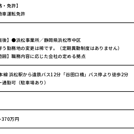
格・免許】
動車運転免許
直後】●浜松事業所／静岡県浜松市中区
伴う勤務地の変更は稀です。（定期異動制度はありません）
範囲】職務内容に応じた会社の定める拠点
道本線 浜松駅から遠鉄バス12分「谷田口橋」バス停より徒歩2分
ー通勤可（駐車場あり）
～370万円