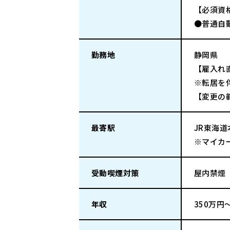
【必須資
●普通自
勤務地
静岡県
【雇入れ
※転居を
【変更の
最寄駅
JR東海
※マイカ
受動喫煙対策
屋内禁煙
年収
350万円