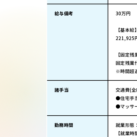
給与備考
30万円
【基本給
221,925
【固定残
固定残業代
※時間超
諸手当
交通費(
●住宅手当
●マッサ
勤務時間
就業形態
【就業時間