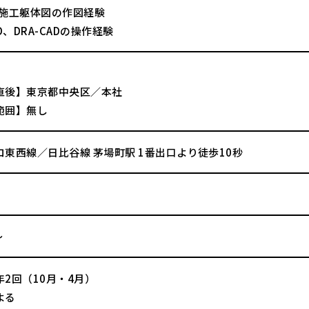
の施工躯体図の作図経験
AD、DRA-CADの操作経験
直後】東京都中央区／本社
範囲】無し
ロ東西線／日比谷線 茅場町駅 1番出口より徒歩10秒
～
2回（10月・4月）
よる