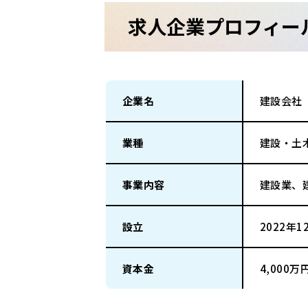
求人企業プロフィー
企業名
建設会社
業種
建設・土
事業内容
建設業、
設立
2022年1
資本金
4,000万