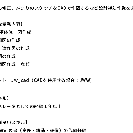
の修正、納まりのスケッチをCADで作図するなど設計補助作業を
な業務内容】
の躯体施工図作成
細図の作成
工造作図の作成
図の作成
画図作成 など
ト：Jw_cad（CADを使用する場合：JWW）
キル】
オペレータとしての経験１年以上
尚良いスキル】
の設計図書（意匠・構造・設備）の作図経験