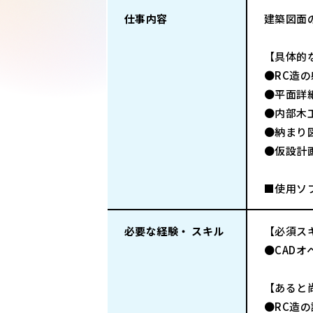
仕事内容
建築図面
【具体的
●RC造
●平面詳
●内部木
●納まり
●仮設計
■使用ソフ
必要な経験・ スキル
【必須ス
●CAD
【あると
●RC造