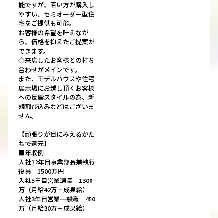
能ですが、若い方が購入し
やすい、セミオーダー型住
宅をご提供も可能。
お客様の希望を叶えなが
ら、価格を抑えたご提案が
できます。
◇来店したお客様との打ち
合わせがメインです。
また、モデルハウスや住宅
展示場にお越し頂くお客様
への反響スタイルの為、新
規飛び込みなどはございま
せん。
【頑張りが目にみえるかた
ちで還元】
■年収例
入社12年目事業部長兼執行
役員 1500万円
入社5年目営業課長 1300
万（月給42万＋成果給）
入社3年目営業一般職 450
万（月給30万＋成果給）