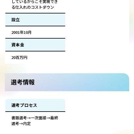
しているからこそ実現でき
る仕入れのコストダウン
設立
2001年10月
資本金
20百万円
選考情報
選考プロセス
書類選考→一次面接→最終
選考→内定