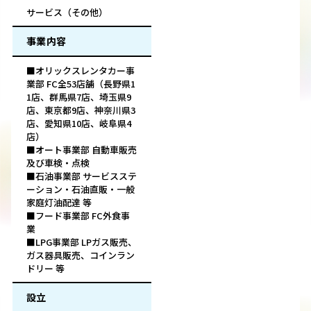
サービス（その他）
事業内容
■オリックスレンタカー事
業部 FC全53店舗（長野県1
1店、群馬県7店、埼玉県9
店、東京都9店、神奈川県3
店、愛知県10店、岐阜県4
店）
■オート事業部 自動車販売
及び車検・点検
■石油事業部 サービスステ
ーション・石油直販・一般
家庭灯油配達 等
■フード事業部 FC外食事
業
■LPG事業部 LPガス販売、
ガス器具販売、コインラン
ドリー 等
設立