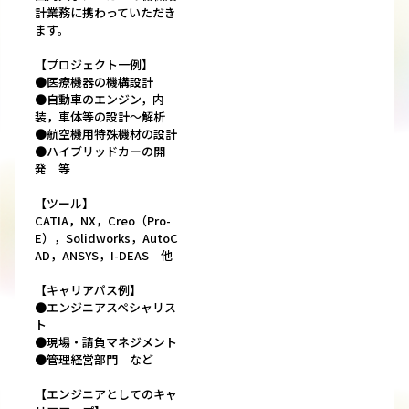
計業務に携わっていただき
ます。
【プロジェクト一例】
●医療機器の機構設計
●自動車のエンジン，内
装，車体等の設計～解析
●航空機用特殊機材の設計
●ハイブリッドカーの開
発 等
【ツール】
CATIA，NX，Creo（Pro-
E），Solidworks，AutoC
AD，ANSYS，I-DEAS 他
【キャリアパス例】
●エンジニアスペシャリス
ト
●現場・請負マネジメント
●管理経営部門 など
【エンジニアとしてのキャ