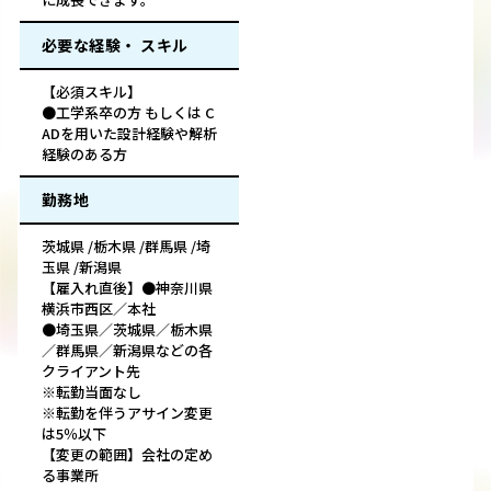
必要な経験・ スキル
【必須スキル】
●工学系卒の方 もしくは C
ADを用いた設計経験や解析
経験のある方
勤務地
茨城県 /栃木県 /群馬県 /埼
玉県 /新潟県
【雇入れ直後】●神奈川県
横浜市西区／本社
●埼玉県／茨城県／栃木県
／群馬県／新潟県などの各
クライアント先
※転勤当面なし
※転勤を伴うアサイン変更
は5％以下
【変更の範囲】会社の定め
る事業所