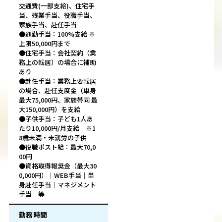
交通費(一部支給)、住宅手
当、残業手当、役職手当、
家族手当、赴任手当
●通勤手当：100%支給 ※
上限50,000円まで
●住宅手当：会社契約（業
務上の転居）の場合に補助
あり
●赴任手当：業務上要転居
の場合、赴任支度金（単身
最大75,000円、家族帯同 最
大150,000円）を支給
●子供手当：子ども1人あ
たり10,000円/月支給 ※1
8歳未満・未就労の子供
●役職ポスト給：最大70,0
00円
●資格取得報奨金（最大30
0,000円）｜WEB手当｜単
身赴任手当｜マネジメント
手当 等
勤務時間