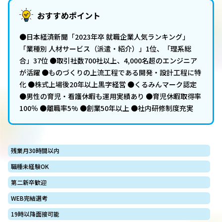
おすすめポイント
●日本経済新聞「2023年卒 就職企業人気ランキング」
「業種別 人材サービス（派遣・紹介）」1位、「理系総
合」37位 ●取引社数700社以上、4,000名超のエンジニア
が活躍 ●ものづくりの上流工程である開発・設計工程に特
化 ●株式上場後20年以上黒字経営 ●くるみんマーク認定
●男性の育児・看護休暇も運用実績あり ●育児休暇取得率
100％ ●離職率5% ●創業50年以上 ●社内研修制度充実
残業月30時間以内
職種未経験OK
第二新卒歓迎
WEB完結選考
19時以降面接可能