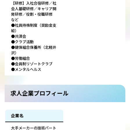
【研修】入社合宿研修／社
会人基礎研修／キャリア開
発研修／役割・役職研修
など
●社員持株制度（奨励金支
給）
●共済会
●クラブ活動
●健保組合保養所（北軽井
沢）
●労働組合
●会員制リゾートクラブ
●メンタルヘルス
求人企業プロフィール
企業名
大手メーカーの技術パート