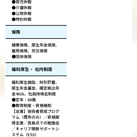
●育児休暇
●介護休暇
●公用休暇
●特別休暇
保険
健康保険、厚生年金保険、
雇用保険、労災保険
●団体保険
福利厚生・ 社内制度
福利厚生施設、財形貯蓄、
厚生年金基金、確定拠出年
金401k、社員持株会制度
●定年：60歳
●教育制度・資格補助
【支援】技術者育成プログ
ラム（既卒のみ）／資格取
得支援／各拠点での勉強会
／キャリア開発サポートシ
ステム（ESS）