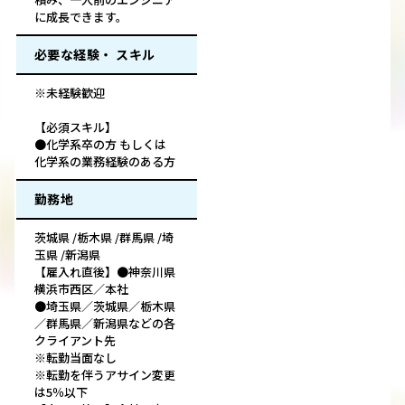
に成長できます。
必要な経験・ スキル
※未経験歓迎
【必須スキル】
●化学系卒の方 もしくは
化学系の業務経験のある方
勤務地
茨城県 /栃木県 /群馬県 /埼
玉県 /新潟県
【雇入れ直後】●神奈川県
横浜市西区／本社
●埼玉県／茨城県／栃木県
／群馬県／新潟県などの各
クライアント先
※転勤当面なし
※転勤を伴うアサイン変更
は5％以下