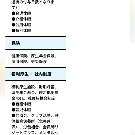
過後の付与日数となりま
す）
●育児休暇
●介護休暇
●公用休暇
●特別休暇
保険
健康保険、厚生年金保険、
雇用保険、労災保険
福利厚生・ 社内制度
福利厚生施設、財形貯蓄、
厚生年金基金、確定拠出年
金401k、社員持株会制度
●看護休暇
●育児休暇
●共済会、クラブ活動、健
保組合保養所（北軽井
沢）、労働組合、会員制リ
ゾートクラブ、メンタルヘ