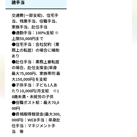
諸手当
交通費(一部支給)、住宅手
当、残業手当、役職手当、
家族手当、赴任手当
●通勤手当：100%支給 ※
上限50,000円まで
●住宅手当：会社契約（業
務上の転居）の場合に補助
あり
●赴任手当：業務上要転居
の場合、赴任支度金(単身
最大75,000円、家族帯同 最
大150,000円)を支給
●子供手当：子ども1人あ
たり10,000円/月支給 ※1
8歳未満・未就労の子供
●役職ポスト給：最大70,0
00円
●資格取得報奨金(最大300,
000円)｜WEB手当｜単身赴
任手当｜マネジメント手
当 等