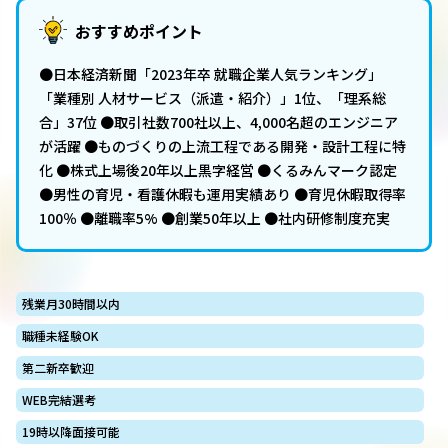
おすすめポイント
●日本経済新聞「2023年卒 就職企業人気ランキング」
「業種別 人材サービス（派遣・紹介）」1位、「理系総
合」37位 ●取引社数700社以上、4,000名超のエンジニア
が活躍 ●ものづくりの上流工程である開発・設計工程に特
化 ●株式上場後20年以上黒字経営 ●くるみんマーク認定
●男性の育児・看護休暇も運用実績あり ●育児休暇取得率
100％ ●離職率5% ●創業50年以上 ●社内研修制度充実
残業月30時間以内
職種未経験OK
第二新卒歓迎
WEB完結選考
19時以降面接可能