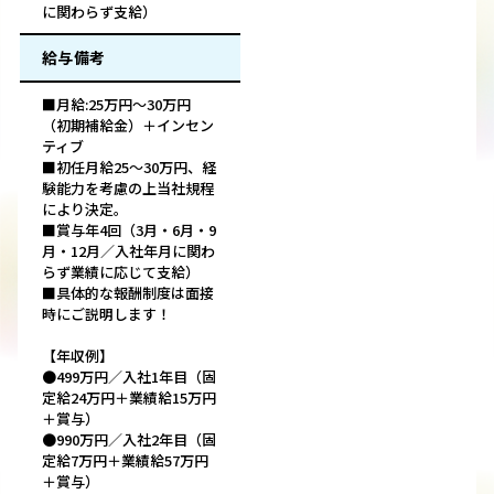
に関わらず支給）
給与備考
■月給:25万円～30万円
（初期補給金）＋インセン
ティブ
■初任月給25～30万円、経
験能力を考慮の上当社規程
により決定。
■賞与年4回（3月・6月・9
月・12月／入社年月に関わ
らず業績に応じて支給）
■具体的な報酬制度は面接
時にご説明します！
【年収例】
●499万円／入社1年目（固
定給24万円＋業績給15万円
＋賞与）
●990万円／入社2年目（固
定給7万円＋業績給57万円
＋賞与）