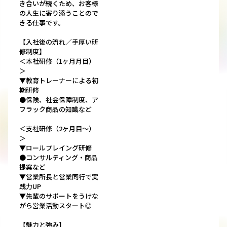
き合いが続くため、お客様
の人生に寄り添うことので
きる仕事です。
【入社後の流れ／手厚い研
修制度】
＜本社研修（1ヶ月月目）
＞
▼教育トレーナーによる初
期研修
●保険、社会保障制度、ア
フラック商品の知識など
＜支社研修（2ヶ月目～）
＞
▼ロールプレイング研修
●コンサルティング・商品
提案など
▼営業所長と営業同行で実
践力UP
▼先輩のサポートをうけな
がら営業活動スタート◎
【魅力と強み】