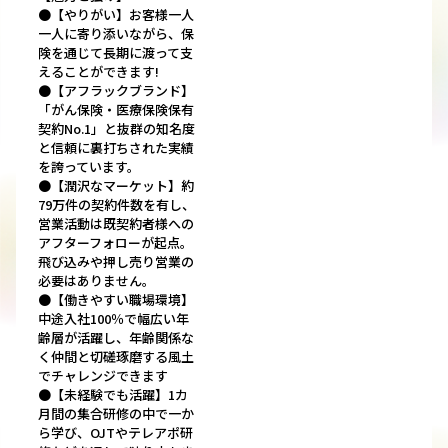
●【やりがい】お客様一人
一人に寄り添いながら、保
険を通じて長期に渡って支
えることができます!
●【アフラックブランド】
「がん保険・医療保険保有
契約No.1」と抜群の知名度
と信頼に裏打ちされた実績
を誇っています。
●【潤沢なマーケット】約
79万件の契約件数を有し、
営業活動は既契約者様への
アフターフォローが起点。
飛び込みや押し売り営業の
必要はありません。
●【働きやすい職場環境】
中途入社100％で幅広い年
齢層が活躍し、年齢関係な
く仲間と切磋琢磨する風土
でチャレンジできます
●【未経験でも活躍】1カ
月間の集合研修の中で一か
ら学び、OJTやテレアポ研