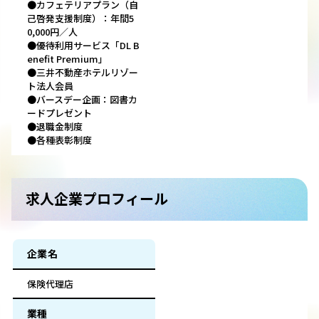
●カフェテリアプラン（自
己啓発支援制度）：年間5
0,000円／人
●優待利用サービス「DL B
enefit Premium」
●三井不動産ホテルリゾー
ト法人会員
●バースデー企画：図書カ
ードプレゼント
●退職金制度
●各種表彰制度
求人企業プロフィール
企業名
保険代理店
業種