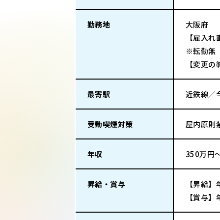
勤務地
大阪府
【雇入れ
※転勤無
【変更の
最寄駅
近鉄線／
受動喫煙対策
屋内原則
年収
350万円
昇給・賞与
【昇給】年
【賞与】年