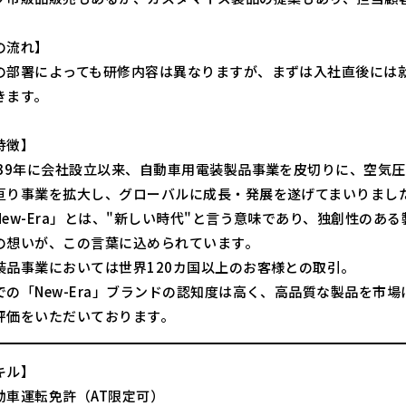
の流れ】
の部署によっても研修内容は異なりますが、まずは入社直後には
きます。
特徴】
939年に会社設立以来、自動車用電装製品事業を皮切りに、空気
亘り事業を拡大し、グローバルに成長・発展を遂げてまいりまし
New-Era」とは、"新しい時代"と言う意味であり、独創性のあ
の想いが、この言葉に込められています。
装品事業においては世界120カ国以上のお客様との取引。
での「New-Era」ブランドの認知度は高く、高品質な製品を市
評価をいただいております。
キル】
動車運転免許（AT限定可）