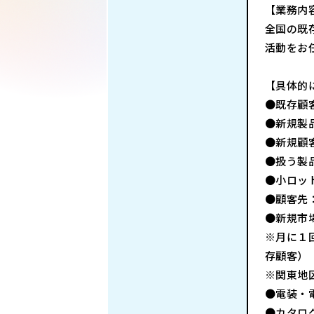
【業務内
全国の既
活動をお
【具体的
●既存顧
●新規製
●新規顧
●扱う製
●小ロッ
●顧客先
●新規市
※月に１
存顧客）
※関東地
●電装・
●カタロ