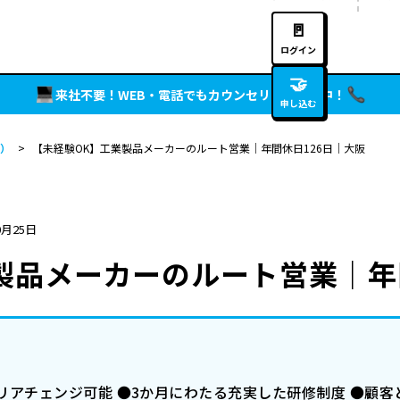
🚪
ログイン
🤝
来社不要！WEB・電話でもカウンセリング実施中！
申し込む
）
>
【未経験OK】工業製品メーカーのルート営業｜年間休日126日｜大阪
0月25日
製品メーカーのルート営業｜年
アチェンジ可能 ●3か月にわたる充実した研修制度 ●顧客