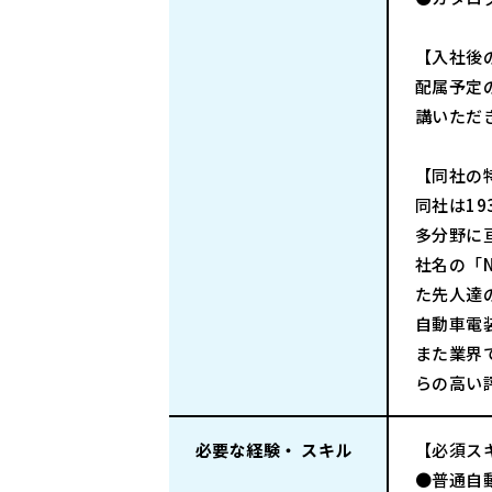
【入社後
配属予定
講いただ
【同社の
同社は1
多分野に
社名の「
た先人達
自動車電
また業界
らの高い
必要な経験・ スキル
【必須ス
●普通自