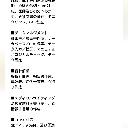
確認、医学専門家の委嘱補
助、治験の依頼・IRB対
応、医師及びCRCへの説
明、必須文書の管理、モニ
タリング、GCP監査
■データマネジメント
計画書／報告書作成、デー
タベース／EDC構築、デー
タ入力／検証、マニュアル
／ロジカルチェック、デー
タ固定
■統計解析
解析計画書／報告書作成、
集計表、症例一覧表、グラ
フ作成
■メディカルライティング
治験実施計画書（案）、総
括報告書等の作成
■CDISC対応
SDTM 、ADaM、及び関連