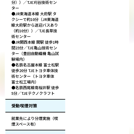
分））／TJE刈谷技術セン
ター
●JR東海道本線 大府駅 タ
クシーで約10分（JR東海道
線大府駅から送迎バスあり
（約10分））／TJE長草技
術センター
●JR関西本線 関駅 徒歩1時
間23分／TJE亀山技術セン
ター（豊田自動織機 亀山試
験場内）
●名鉄名古屋本線 富士松駅
徒歩20分 TJEトヨタ車体技
術センター（トヨタ車体
富士松工場内）
●名鉄西尾線南桜井駅 徒歩
5分／TJEテクノクラフト
受動喫煙対策
就業先により分煙実施（喫
煙スペース有）