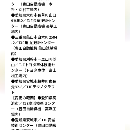
ター（豊田自動織機 本
社・刈谷工場内）
●愛知県大府市長草町山口
9番地2／TJE長草技術セン
ター（豊田自動織機 長草工
場内）
●三重県亀山市白木町2584
-2／TJE亀山技術センター
（豊田自動織機 亀山試験場
内）
●愛知県刈谷市一里山町砂
山／TJEトヨタ車体技術セ
ンター（トヨタ車体 富士
松工場内）
●愛知県安城市藤井町東長
先32-8／TJEテクノクラフ
ト
【変更の範囲】●愛知県高
浜市／TJE高浜技術センタ
ー（豊田自動織機 高浜工
場内）
●愛知県安城市／TJE安城
技術センター（豊田自動織