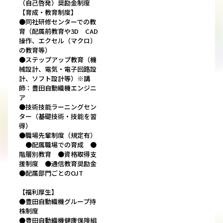
（自己啓発）奨励金制度
【育成・教育制度】
●同社研修センターでの教
育（配属前教育や3D CAD
操作、エクセル（マクロ）
の教育等）
●ステップアップ教育（機
械設計、電気・電子回路設
計、ソフト設計等）※講
師：豊田自動織機エンジニ
ア
●技術技能ラーニングセン
ター（基礎技術・技能を習
得）
●職場先輩制度（規定有）
●配属職場での育成 ●
階層別教育 ●資格取得支
援制度 ●通信教育奨励金
●配属部門ごとのOJT
【福利厚生】
●豊田自動織機グループ持
株制度
●豊田自動織機健康保険組