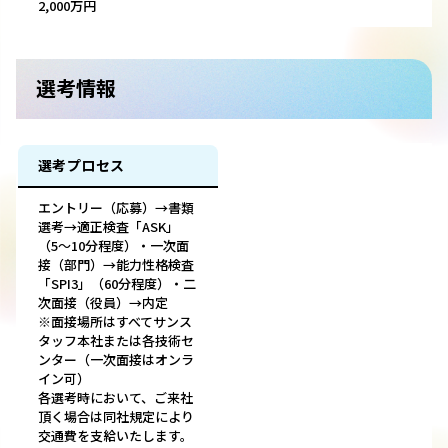
2,000万円
選考情報
選考プロセス
エントリー（応募）→書類
選考→適正検査「ASK」
（5～10分程度）・一次面
接（部門）→能力性格検査
「SPI3」（60分程度）・二
次面接（役員）→内定
※面接場所はすべてサンス
タッフ本社または各技術セ
ンター（一次面接はオンラ
イン可）
各選考時において、ご来社
頂く場合は同社規定により
交通費を支給いたします。