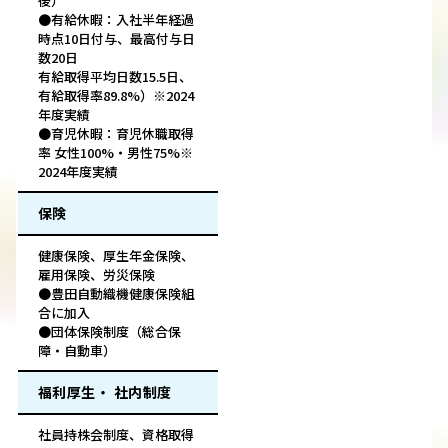
後）
●有給休暇：入社半年経過
時点10日付与、最高付与日
数20日
有給取得平均日数15.5日、
有給取得率89.8%）※2024
年度実績
●育児休暇：育児休職取得
率 女性100%・男性75%※
2024年度実績
保険
健康保険、厚生年金保険、
雇用保険、労災保険
●豊田自動織機健康保険組
合に加入
●団体保険制度（総合保
障・自動車）
福利厚生・ 社内制度
社員持株会制度、資格取得