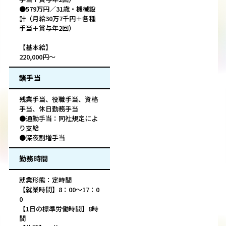
●579万円／31歳・機械設
計（月給30万7千円＋各種
手当＋賞与年2回）
【基本給】
220,000円～
諸手当
残業手当、役職手当、資格
手当、休日勤務手当
●通勤手当：同社規定によ
り支給
●深夜割増手当
勤務時間
就業形態：定時間
【就業時間】8：00～17：0
0
【1日の標準労働時間】8時
間