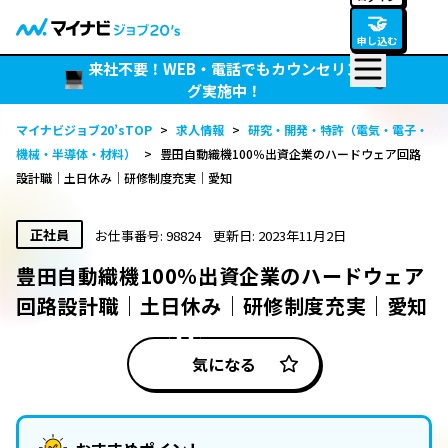
🤝
申し込む
来社不要！WEB・電話でもカウンセリン
グ実施中！
マイナビジョブ20’sTOP
>
求人情報
>
研究・開発・特許（電気・電子・
機械・半導体・材料）
>
豊田自動織機100％出資企業のハードウェア回路
設計職｜土日休み｜研修制度充実｜愛知
正社員
お仕事番号: 98824
更新日: 2023年11月2日
豊田自動織機100％出資企業のハードウェア
回路設計職｜土日休み｜研修制度充実｜愛知
気になる