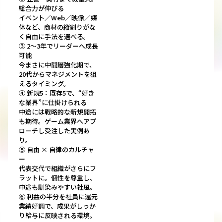
総合力が伸びる
イベント／Web／映像／媒
体など、商材の縦割りがな
く自由に手法を選べる。
③ 2〜3年でリーダーへ成長
可能
今まさに中間層強化期で、
20代からマネジメントを狙
えるタイミング。
④ 新規5：既存5で、“好き
な業界”に仕掛けられる
中途には戦略的な新規開拓
も期待。ゲーム業界へアプ
ローチし受注した実例あ
り。
⑤ 自由 × 自律のカルチャ
ー
代表交代で組織がさらにフ
ラットに。個性を尊重し、
中途も馴染みやすい社風。
⑥ 利益の半分を社員に還元
業績好調で、成果がしっか
り給与に反映される環境。