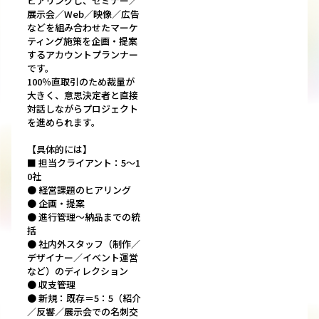
ヒアリングし、セミナー／
展示会／Web／映像／広告
などを組み合わせたマーケ
ティング施策を企画・提案
するアカウントプランナー
です。
100％直取引のため裁量が
大きく、意思決定者と直接
対話しながらプロジェクト
を進められます。
【具体的には】
■ 担当クライアント：5〜1
0社
● 経営課題のヒアリング
● 企画・提案
● 進行管理〜納品までの統
括
● 社内外スタッフ（制作／
デザイナー／イベント運営
など）のディレクション
● 収支管理
● 新規：既存＝5：5（紹介
／反響／展示会での名刺交