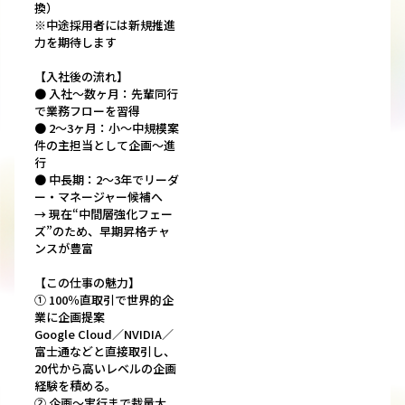
換）
※中途採用者には新規推進
力を期待します
【入社後の流れ】
● 入社〜数ヶ月：先輩同行
で業務フローを習得
● 2〜3ヶ月：小〜中規模案
件の主担当として企画〜進
行
● 中長期：2〜3年でリーダ
ー・マネージャー候補へ
→ 現在“中間層強化フェー
ズ”のため、早期昇格チャ
ンスが豊富
【この仕事の魅力】
① 100％直取引で世界的企
業に企画提案
Google Cloud／NVIDIA／
富士通などと直接取引し、
20代から高いレベルの企画
経験を積める。
② 企画〜実行まで裁量大。