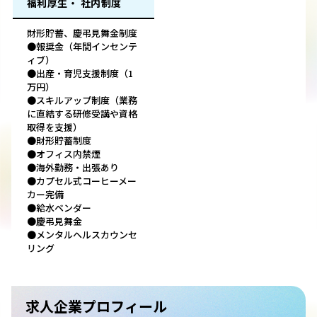
福利厚生・ 社内制度
財形貯蓄、慶弔見舞金制度
●報奨金（年間インセンテ
ィブ）
●出産・育児支援制度（1
万円）
●スキルアップ制度（業務
に直結する研修受講や資格
取得を支援）
●財形貯蓄制度
●オフィス内禁煙
●海外勤務・出張あり
●カプセル式コーヒーメー
カー完備
●給水ベンダー
●慶弔見舞金
●メンタルヘルスカウンセ
リング
求人企業プロフィール