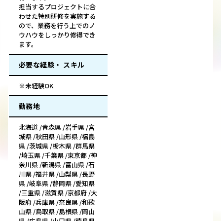
担当するプロジェクトに合
わせた特別研修を実施する
ので、業務を行う上でのノ
ウハウをしっかり修得でき
ます。
必要な経験・ スキル
※未経験OK
勤務地
北海道 /青森県 /岩手県 /宮
城県 /秋田県 /山形県 /福島
県 /茨城県 /栃木県 /群馬県
/埼玉県 /千葉県 /東京都 /神
奈川県 /新潟県 /富山県 /石
川県 /福井県 /山梨県 /長野
県 /岐阜県 /静岡県 /愛知県
/三重県 /滋賀県 /京都府 /大
阪府 /兵庫県 /奈良県 /和歌
山県 /鳥取県 /島根県 /岡山
県 /広島県 /山口県 /徳島県