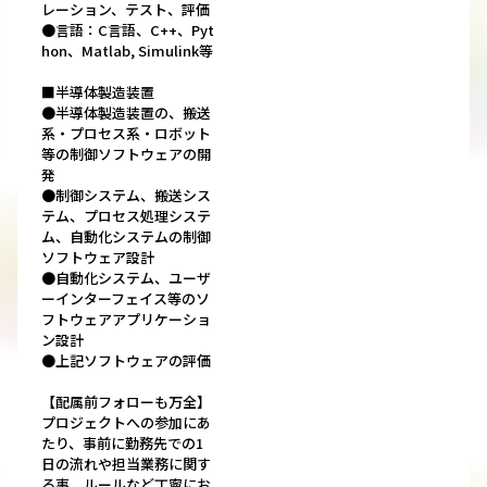
レーション、テスト、評価
●言語：C言語、C++、Pyt
hon、Matlab, Simulink等
■半導体製造装置
●半導体製造装置の、搬送
系・プロセス系・ロボット
等の制御ソフトウェアの開
発
●制御システム、搬送シス
テム、プロセス処理システ
ム、自動化システムの制御
ソフトウェア設計
●自動化システム、ユーザ
ーインターフェイス等のソ
フトウェアアプリケーショ
ン設計
●上記ソフトウェアの評価
【配属前フォローも万全】
プロジェクトへの参加にあ
たり、事前に勤務先での1
日の流れや担当業務に関す
る事、ルールなど丁寧にお