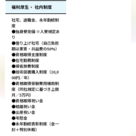
福利厚生・ 社内制度
社宅、退職金、永年勤続制
度
●独身寮完備 ※入寮規定あ
り
●借り上げ社宅（自己負担
額は家賃・共益費の50%）
●資格取得支援制度
●在宅勤務制度
●帰省旅費制度
●技術図書購入制度（10,0
00円／年）
●資格取得受験費用補助制
度（同社規定に基づき上限
月／5万円）
●資格取得祝い金
●結婚祝い金
●出産祝い金
●弔慰金
●永年勤続表彰制度（金一
封＋特別休暇）