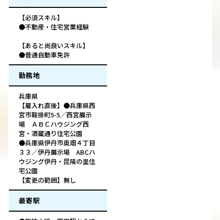
【必須スキル】
●不動産・住宅営業経験
【あると尚良いスキル】
●普通自動車免許
勤務地
兵庫県
【雇入れ直後】●兵庫県西
宮市鞍掛町5-5／西宮展示
場 ＡＢＣハウジング西
宮・酒蔵通り住宅公園
●兵庫県伊丹市奥畑４丁目
３３／伊丹展示場 ABCハ
ウジング伊丹・昆陽の里住
宅公園
【変更の範囲】無し
最寄駅