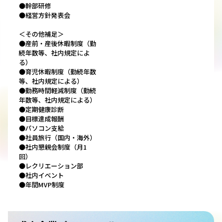
●幹部研修
●経営方針発表会
＜その他補足＞
●産前・産後休暇制度（勤
続年数等、社内規定によ
る）
●育児休暇制度（勤続年数
等、社内規定による）
●勤務時間軽減制度（勤続
年数等、社内規定による）
●定期健康診断
●目標達成報酬
●パソコン支給
●社員旅行（国内・海外）
●社内懇親会制度（月1
回）
●レクリエーション部
●社内イベント
●年間MVP制度