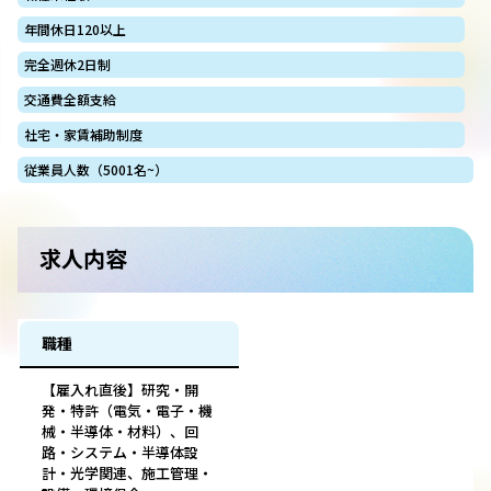
年間休日120以上
完全週休2日制
交通費全額支給
社宅・家賃補助制度
従業員人数（5001名~）
求人内容
職種
【雇入れ直後】研究・開
発・特許（電気・電子・機
械・半導体・材料）、回
路・システム・半導体設
計・光学関連、施工管理・