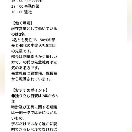
16：00 打ち合わせ
17：00 事務作業
18：00 退社
【働く環境】
現在営業として働いている
のは2名。
2名とも男性で、50代の部
長と40代の中途入社5年目
の先輩です。
部長は物腰柔らかく優しい
方で、40代の先輩社員は元
気のある方です。
先輩社員は異業種、異職種
から転職されています。
【おすすめポイント】
●独り立ち目安は2年から3
年
時計及び工具に関する知識
は一朝一夕では身につかな
いもの。
学ぶだけではなく誰かに説
明できるレベルでなければ