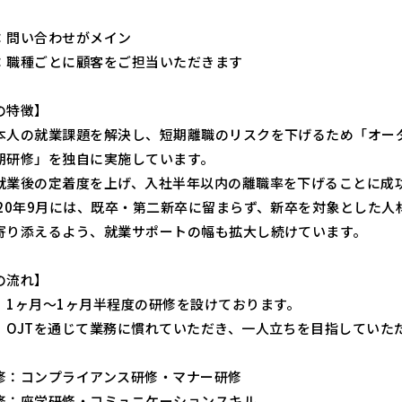
：問い合わせがメイン
：職種ごとに顧客をご担当いただきます
の特徴】
本人の就業課題を解決し、短期離職のリスクを下げるため「オー
期研修」を独自に実施しています。
就業後の定着度を上げ、入社半年以内の離職率を下げることに成
020年9月には、既卒・第二新卒に留まらず、新卒を対象とした
寄り添えるよう、就業サポートの幅も拡大し続けています。
の流れ】
、1ヶ月～1ヶ月半程度の研修を設けております。
、OJTを通じて業務に慣れていただき、一人立ちを目指していた
修：コンプライアンス研修・マナー研修
修：座学研修・コミュニケーションスキル