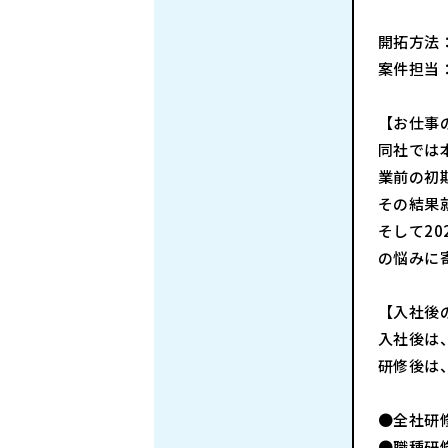
開拓方法
案件担当
【お仕事
同社では
業前の初
その結果
そして2
の悩みに
【入社後
入社後は
研修後は
●全社研
●職種研