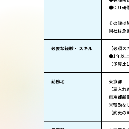
●OJT
その後は
同社は急
必要な経験・ スキル
【必須ス
●1年以
（予算比
勤務地
東京都
【雇入れ
東京都新
※転勤な
【変更の