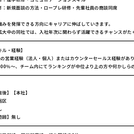
研修：新規面談の方法・ロープレ研修・先輩社員の商談同席
強みを発揮できる方向にキャリアに伸ばしていきます。
拡大中の同社では、入社年次に関わらず活躍できるチャンスがた
キル・経験】
上の営業経験（法人・個人）またはカウンターセールス経験があ
100％～、チーム内にてランキングが中位より上の方や何かしら
直後】【本社】
宿区
し
範囲】無し