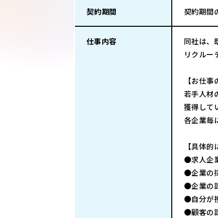
契約期間
契約期間
仕事内容
同社は、
リクルー
【お仕事
若手人材
獲得して
各企業毎
【具体的
●求人企
●企業の
●企業の
●自分が
●顧客の