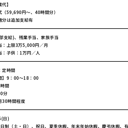
業代】
（59,690円～、40時間分）
過分は追加支給有
一部支給)、残業手当、家族手当
：上限3万5,000円／月
当：子供：1万円／人
：定時間
】9：00～18：00
8時間
0分
月30時間程度
(日)
2日制（土・日）、祝日、夏季休暇、年末年始休暇、慶弔休暇、