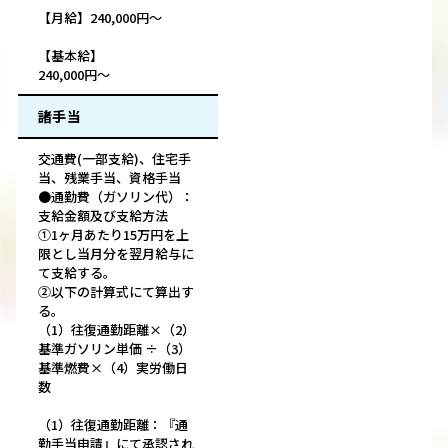
【月給】240,000円～
【基本給】
240,000円～
諸手当
交通費(一部支給)、住宅手
当、残業手当、資格手当
●通勤費（ガソリン代）：
支給金額及び支給方法
①1ヶ月あたり15万円を上
限とし当月分を翌月給与に
て支給する。
②以下の計算式にて算出す
る。
（1）往復通勤距離×（2）
基準ガソリン単価 ÷（3）
基準燃費×（4）実労働日
数
（1）往復通勤距離：『通
勤手当申請』にて承認され