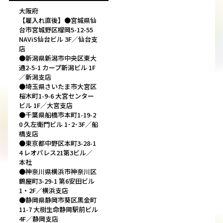
大阪府
【雇入れ直後】●宮城県仙
台市宮城野区榴岡5-12-55
NAViS仙台ビル 3F／仙台支
店
●新潟県新潟市中央区東大
通2-5-1 カープ新潟ビル 1F
／新潟支店
●埼玉県さいたま市大宮区
桜木町1-9-6 大宮センター
ビル 1F／大宮支店
●千葉県船橋市本町1-19-2
0 久左衛門ビル 1･2･3F／船
橋支店
●東京都中野区本町3-28-1
4 レオパレス21第3ビル／
本社
●神奈川県横浜市神奈川区
鶴屋町3-29-1 第6安田ビル
1・2F／横浜支店
●静岡県静岡市葵区黒金町
11-7 大樹生命静岡駅前ビル
4F／静岡支店