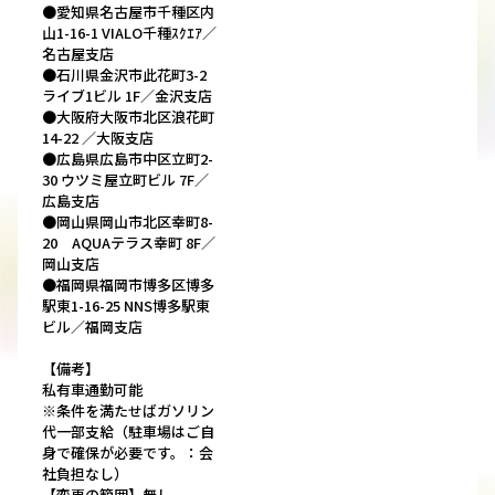
●愛知県名古屋市千種区内
山1-16-1 VIALO千種ｽｸｴｱ／
名古屋支店
●石川県金沢市此花町3-2
ライブ1ビル 1F／金沢支店
●大阪府大阪市北区浪花町
14-22 ／大阪支店
●広島県広島市中区立町2-
30 ウツミ屋立町ビル 7F／
広島支店
●岡山県岡山市北区幸町8-
20 AQUAテラス幸町 8F／
岡山支店
●福岡県福岡市博多区博多
駅東1-16-25 NNS博多駅東
ビル／福岡支店
【備考】
私有車通勤可能
※条件を満たせばガソリン
代一部支給（駐車場はご自
身で確保が必要です。：会
社負担なし）
【変更の範囲】無し