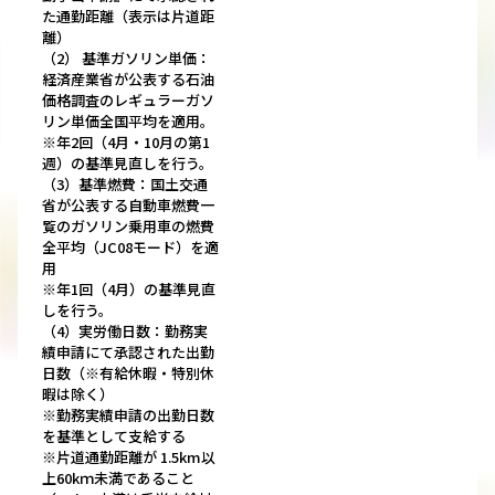
た通勤距離（表示は片道距
離）
（2） 基準ガソリン単価：
経済産業省が公表する石油
価格調査のレギュラーガソ
リン単価全国平均を適用。
※年2回（4月・10月の第1
週）の基準見直しを行う。
（3）基準燃費：国土交通
省が公表する自動車燃費一
覧のガソリン乗用車の燃費
全平均（JC08モード）を適
用
※年1回（4月）の基準見直
しを行う。
（4）実労働日数：勤務実
績申請にて承認された出勤
日数（※有給休暇・特別休
暇は除く）
※勤務実績申請の出勤日数
を基準として支給する
※片道通勤距離が 1.5km以
上60kｍ未満であること