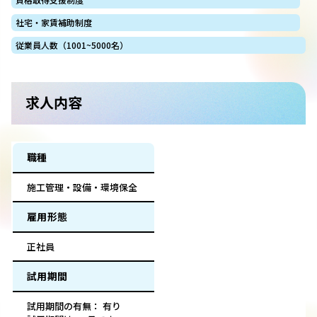
社宅・家賃補助制度
従業員人数（1001~5000名）
求人内容
職種
施工管理・設備・環境保全
雇用形態
正社員
試用期間
試用期間の有無： 有り