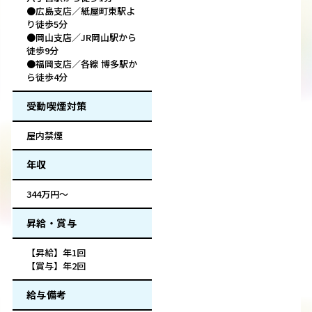
●広島支店／紙屋町東駅よ
り徒歩5分
●岡山支店／JR岡山駅から
徒歩9分
●福岡支店／各線 博多駅か
ら徒歩4分
受動喫煙対策
屋内禁煙
年収
344万円～
昇給・賞与
【昇給】年1回
【賞与】年2回
給与備考