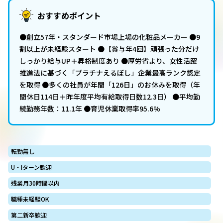
おすすめポイント
●創立57年・スタンダード市場上場の化粧品メーカー ●9
割以上が未経験スタート ●【賞与年4回】頑張った分だけ
しっかり給与UP＋昇格制度あり ●厚労省より、女性活躍
推進法に基づく「プラチナえるぼし」企業最高ランク認定
を取得 ●多くの社員が年間「126日」のお休みを取得（年
間休日114日＋昨年度平均有給取得日数12.3日） ●平均勤
続勤務年数：11.1年 ●育児休業取得率95.6%
転勤無し
U・Iターン歓迎
残業月30時間以内
職種未経験OK
第二新卒歓迎