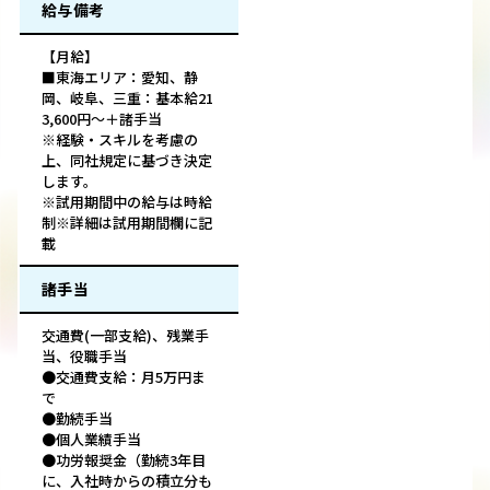
給与備考
【月給】
■東海エリア：愛知、静
岡、岐阜、三重：基本給21
3,600円～＋諸手当
※経験・スキルを考慮の
上、同社規定に基づき決定
します。
※試用期間中の給与は時給
制※詳細は試用期間欄に記
載
諸手当
交通費(一部支給)、残業手
当、役職手当
●交通費支給：月5万円ま
で
●勤続手当
●個人業績手当
●功労報奨金（勤続3年目
に、入社時からの積立分も