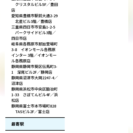
クリスタルビル5F／豊田
店
愛知県豊橋市駅前大通2-29
北星ビル3階／豊橋店
三重県四日市市安島1-2-5
パークサイドビル3階／
四日市店
岐阜県各務原市那加萱場町
3-8 イオンモール各務原
インター 3階／イオンモー
ル各務原店
静岡県静岡市葵区伝馬町3-
1 深尾ビル2F／静岡店
静岡県沼津市大岡2247-4／
沼津店
静岡県浜松市中央区鍛冶町
1-33 さぼてんビル4F／浜
松店
静岡県富士市本市場町828
TASビル2F／富士店
最寄駅