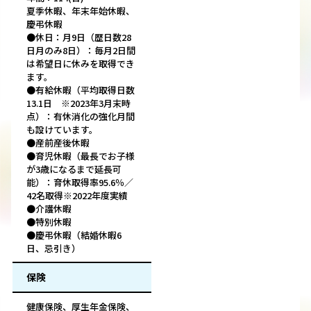
夏季休暇、年末年始休暇、
慶弔休暇
●休日：月9日（歴日数28
日月のみ8日）：毎月2日間
は希望日に休みを取得でき
ます。
●有給休暇（平均取得日数
13.1日 ※2023年3月末時
点）：有休消化の強化月間
も設けています。
●産前産後休暇
●育児休暇（最長でお子様
が3歳になるまで延長可
能）：育休取得率95.6％／
42名取得※2022年度実績
●介護休暇
●特別休暇
●慶弔休暇（結婚休暇6
日、忌引き）
保険
健康保険、厚生年金保険、