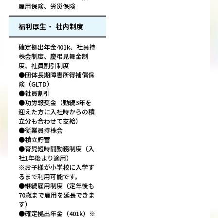
雇用保険、労災保険
福利厚生・ 社内制度
確定拠出年金401k、社員持
株会制度、慶弔見舞金制
度、社員割引制度
●団体長期障害所得補償保
険（GLTD）
●社員割引
●功労報奨金（勤続3年を
迎えた方に入社時からの積
立分も合わせて支給）
●従業員持株会
●積立貯蓄
●育児短時間勤務制度（入
社1年後より適用）
※お子様が小学校に入学す
るまで利用可能です。
●継続雇用制度（定年後も
70歳まで雇用を延長できま
す）
●確定拠出年金（401k）※