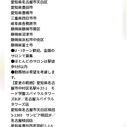
愛知県名古屋市天白区
愛知県豊田市
愛知県豊橋市
三重県四日市市
岐阜県各務原市
静岡県静岡市葵区
静岡県沼津市
静岡県浜松市中央区
静岡県富士市
●U・Iターン歓迎。全国の
サロンで募集
●ほとんどのサロンは駅徒
歩5分以内
●勤務地は希望を考慮しま
す。
【変更の範囲】愛知県名古
屋市中村区名駅4-27-1 モ
ード学園スパイラルタワー
ズB2F／名古屋スパイラル
タワーズ店
愛知県名古屋市天白区植田
3-1303 サンピア植田2F／
名古屋植田店
愛知県豊田市若宮町7-2-5