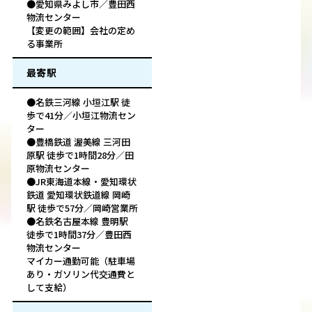
●愛知県みよし市／豊田西
物流センター
【変更の範囲】会社の定め
る事業所
最寄駅
●名鉄三河線 小垣江駅 徒
歩で41分／小垣江物流セン
ター
●豊橋鉄道 渥美線 三河田
原駅 徒歩で1時間28分／田
原物流センター
●JR東海道本線・愛知環状
鉄道 愛知環状鉄道線 岡崎
駅 徒歩で57分／岡崎営業所
●名鉄名古屋本線 豊明駅
徒歩で1時間37分／豊田西
物流センター
マイカー通勤可能（駐車場
あり・ガソリン代交通費と
して支給）