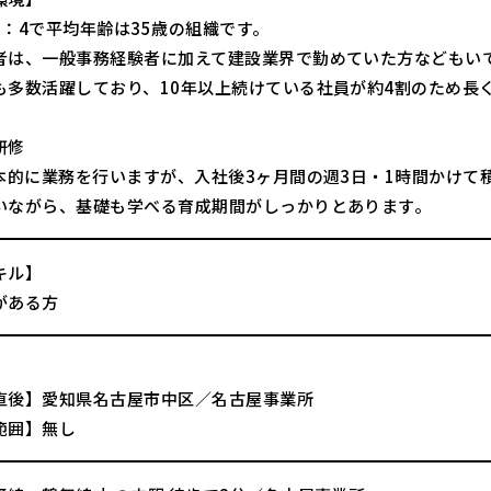
6：4で平均年齢は35歳の組織です。
者は、一般事務経験者に加えて建設業界で勤めていた方などもい
も多数活躍しており、10年以上続けている社員が約4割のため長
研修
基本的に業務を行いますが、入社後3ヶ月間の週3日・1時間かけ
いながら、基礎も学べる育成期間がしっかりとあります。
キル】
がある方
直後】愛知県名古屋市中区／名古屋事業所
範囲】無し