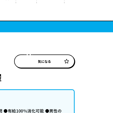
気になる
屋
 ●有給100％消化可能 ●男性の