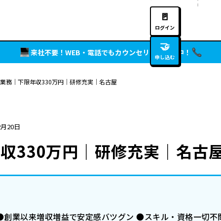
🚪
ログイン
🤝
来社不要！WEB・電話でもカウンセリング実施中！
申し込む
業務｜下限年収330万円｜研修充実｜名古屋
2月20日
収330万円｜研修充実｜名古
●創業以来増収増益で安定感バツグン ●スキル・資格一切不問