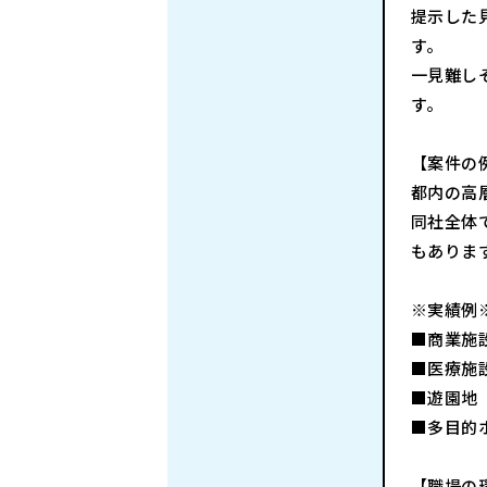
提示した
す。
一見難し
す。
【案件の
都内の高
同社全体
もありま
※実績例
■商業施
■医療施
■遊園地
■多目的
【職場の