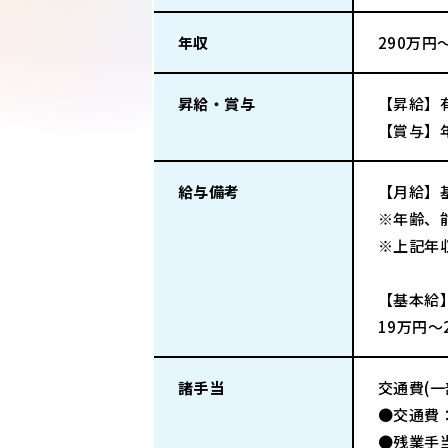
年収
290万円
昇給・賞与
【昇給】
【賞与】
給与備考
【月給】
※年齢、
※上記年
【基本給
19万円～
諸手当
交通費(
●交通費
●残業手