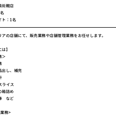
美術館店
2名
イト：1名
リアの店舗にて、販売業務や店舗管理業務をお任せします。
には】
務＞
務
品出し、補充
計
スライス
の箱詰め
掃 など
業務>