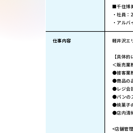
■千住博
・社員：
・アルバ
仕事内容
軽井沢エ
【具体的
＜販売業
●接客業
●商品の
●レジ会
●パンの
●焼菓子
●店内清
<店舗管理