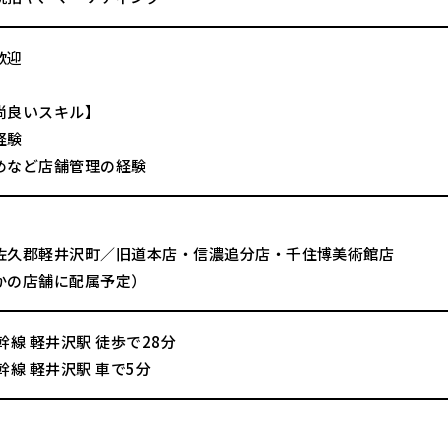
歓迎
尚良いスキル】
経験
めなど店舗管理の経験
佐久郡軽井沢町／旧道本店・信濃追分店・千住博美術館店
かの店舗に配属予定）
幹線 軽井沢駅 徒歩で28分
幹線 軽井沢駅 車で5分