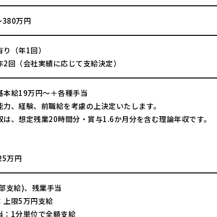
～380万円
有り（年1回）
年2回（会社実績に応じて支給決定）
基本給19万円～＋各種手当
能力、経験、前職給を考慮の上決定いたします。
収は、想定残業20時間分・賞与1.6か月分を含む理論年収です。
】
25万円
一部支給)、残業手当
：上限5万円支給
当：1分単位で全額支給