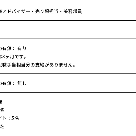
売アドバイザー・売り場担当・美容部員
の有無： 有り
は3ヶ月です。
役職手当相当分の支給がありません。
の有無： 無し
店
4名
イト：5名
2名