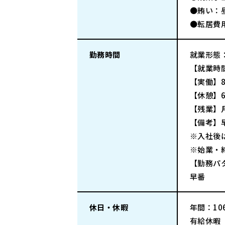
●賄い：昼
●転居費
勤務時間
就業形態
【就業時間
【実働】
【休憩】6
【残業】
【備考】
※入社後
※始業・
【勤務パ
早番
休日・休暇
年間：106
有給休暇