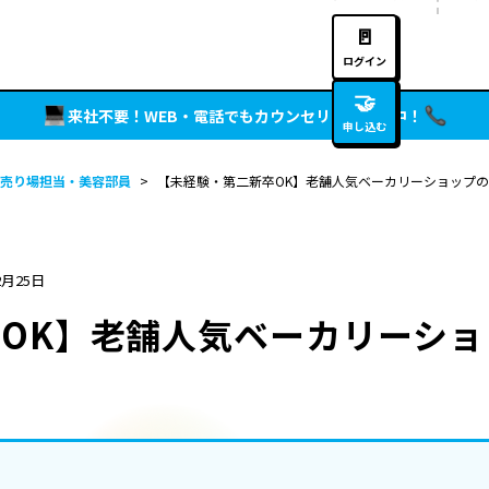
🚪
ログイン
🤝
来社不要！WEB・電話でもカウンセリング実施中！
申し込む
売り場担当・美容部員
>
【未経験・第二新卒OK】老舗人気ベーカリーショップ
2月25日
OK】老舗人気ベーカリーシ