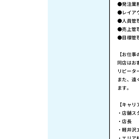
●発注業
●レイア
●人員管
●売上管
●目標管
【お仕事
同店はお
リピータ
また、遠
ます。
【キャリ
・店舗ス
・店長
・軽井沢
・エリア