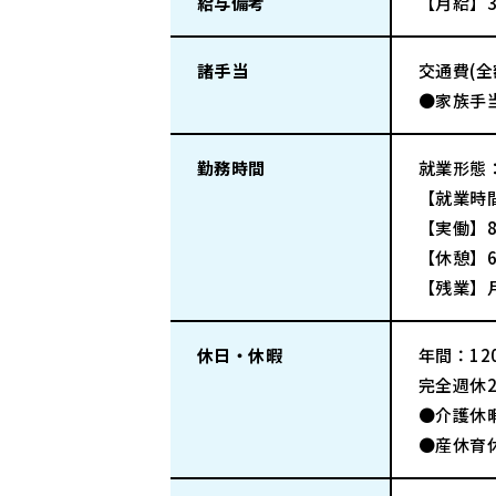
給与備考
【月給】3
諸手当
交通費(
●家族手
勤務時間
就業形態
【就業時間
【実働】
【休憩】6
【残業】月
休日・休暇
年間：120
完全週休
●介護休
●産休育