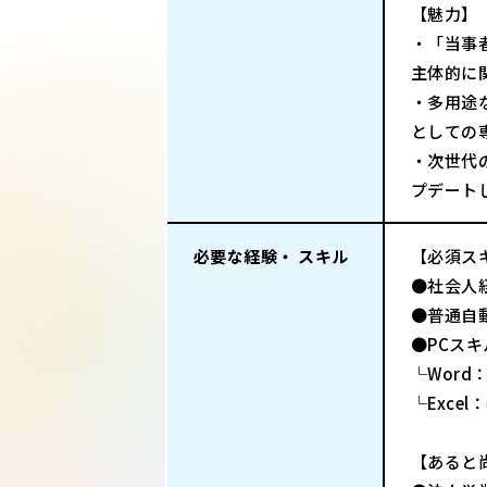
【魅力】
・「当事
主体的に
・多用途
としての
・次世代
プデート
必要な経験・ スキル
【必須ス
●社会人
●普通自
●PCス
└Wor
└Exce
【あると