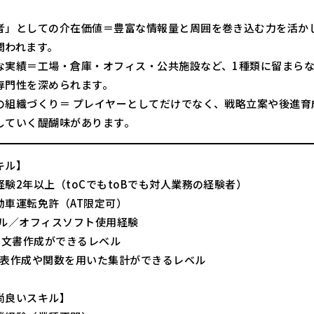
者」としての介在価値＝豊富な情報量と周囲を巻き込む力を活か
関われます。
な実績＝工場・倉庫・オフィス・公共施設など、1種類に留まら
専門性を深められます。
の組織づくり＝ プレイヤーとしてだけでなく、戦略立案や後進育
していく醍醐味があります。
キル】
経験2年以上（toCでもtoBでも対人業務の経験者）
動車運転免許（AT限定可）
キル／オフィスソフト使用経験
d：文書作成ができるレベル
l：表作成や関数を用いた集計ができるレベル
尚良いスキル】