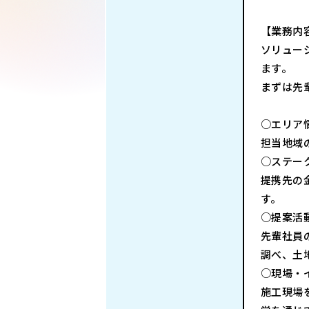
【業務内
ソリュー
ます。
まずは先
○エリア
担当地域
○ステー
提携先の
す。
○提案活
先輩社員
調べ、土
○現場・
施工現場