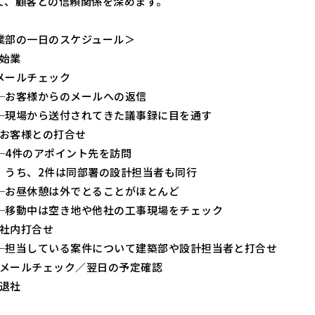
て、顧客との信頼関係を深めます。
業部の一日のスケジュール＞
 始業
ルチェック
様からのメールへの返信
から送付されてきた議事録に目を通す
 お客様との打合せ
のアポイント先を訪問
2件は同部署の設計担当者も同行
休憩は外でとることがほとんど
中は空き地や他社の工事現場をチェック
 社内打合せ
している案件について建築部や設計担当者と打合せ
0 メールチェック／翌日の予定確認
 退社