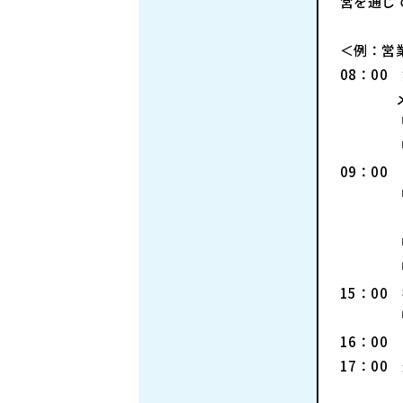
営を通じ
＜例：営
08：00
メー
└お客
└現場
09：00
└4件
うち、
└お昼
└移動
15：00
└担当
16：0
17：00