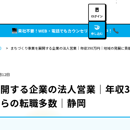
🚪
ログイン
🤝
来社不要！WEB・電話でもカウンセリング実施中！
申し込む
）
>
まちづくり事業を展開する企業の法人営業｜年収390万円｜地域の発展に貢
月12日
開する企業の法人営業｜年収3
からの転職多数｜静岡