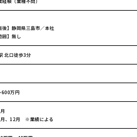
業経験（業種不問）
直後】静岡県三島市／本社
範囲】無し
駅 北口徒歩3分
～600万円
1月
6月、12月 ※業績による