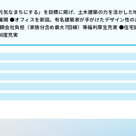
元気なまちにする」を目標に掲げ、土木建築の力を活かした地
開 ●オフィスを新設。有名建築家が手がけたデザイン性の高
全額会社負担（家族分含め最大7回線）等福利厚生充実 ●住
制度充実