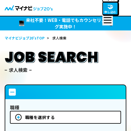
🤝
申し込む
来社不要！WEB・電話でもカウンセリン
グ実施中！
マイナビジョブ20’sTOP
>
求人検索
JOB SEARCH
求人検索
職種
職種を選択する