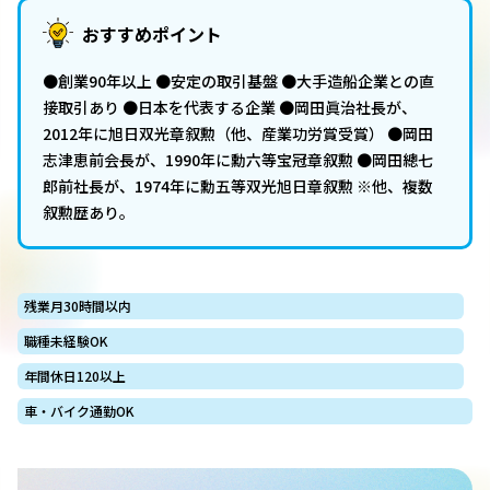
おすすめポイント
●創業90年以上 ●安定の取引基盤 ●大手造船企業との直
接取引あり ●日本を代表する企業 ●岡田眞治社長が、
2012年に旭日双光章叙勲（他、産業功労賞受賞） ●岡田
志津恵前会長が、1990年に勳六等宝冠章叙勲 ●岡田總七
郎前社長が、1974年に勳五等双光旭日章叙勲 ※他、複数
叙勲歴あり。
残業月30時間以内
職種未経験OK
年間休日120以上
車・バイク通勤OK