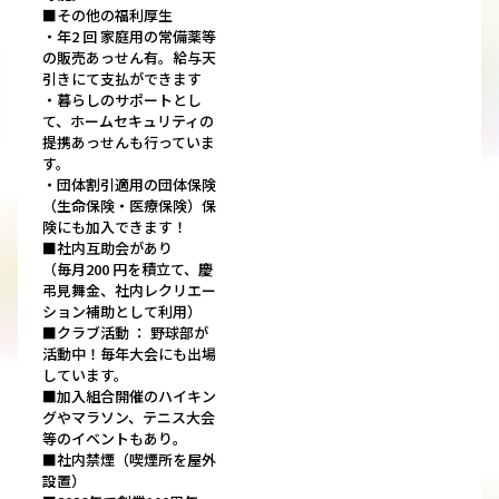
■その他の福利厚生
・年2 回 家庭用の常備薬等
の販売あっせん有。給与天
引きにて支払ができます
・暮らしのサポートとし
て、ホームセキュリティの
提携あっせんも行っていま
す。
・団体割引適用の団体保険
（生命保険・医療保険）保
険にも加入できます！
■社内互助会があり
（毎月200 円を積立て、慶
弔見舞金、社内レクリエー
ション補助として利用）
■クラブ活動 ： 野球部が
活動中！毎年大会にも出場
しています。
■加入組合開催のハイキン
グやマラソン、テニス大会
等のイベントもあり。
■社内禁煙（喫煙所を屋外
設置）