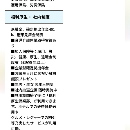
雇用保険、労災保険
福利厚生・ 社内制度
退職金、確定拠出年金401
k、慶弔見舞金制度
■育児介護休業取得実績あ
り
■加入保険等：雇用、労
災、健康、厚生、退職金制
度有（勤続5 年以上）
■企業型確定拠出年金
■お誕生日月にお祝い紅白
饅頭プレゼント
■年男・年女 お年玉制度
■社内抽選企画 随時実施中
■試用期間終了後に「福利
厚生倶楽部」が利用できま
す。ホテルでの優待価格適
用や
グルメ・レジャーでの割引
等充実したサービスが利用
可能。