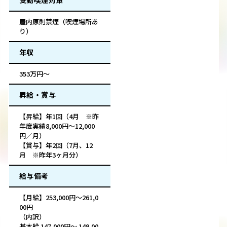
受動喫煙対策
屋内原則禁煙（喫煙場所あ
り）
年収
353万円～
昇給・賞与
【昇給】年1回（4月 ※昨
年度実績8,000円～12,000
円／月）
【賞与】年2回（7月、12
月 ※昨年3ヶ月分）
給与備考
【月給】253,000円～261,0
00円
（内訳）
基本給 147,000円～ 149,00