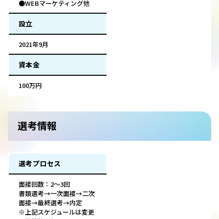
●WEBマーケティング他
設立
2021年9月
資本金
100万円
選考情報
選考プロセス
面接回数：2～3回
書類選考→一次面接→二次
面接→最終選考→内定
※上記スケジュールは変更