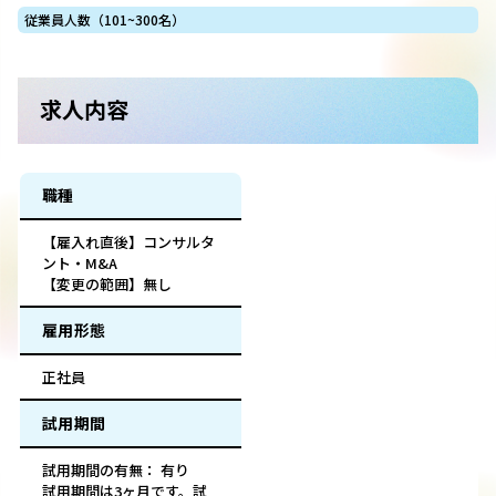
従業員人数（101~300名）
求人内容
職種
【雇入れ直後】コンサルタ
ント・M&A
【変更の範囲】無し
雇用形態
正社員
試用期間
試用期間の有無： 有り
試用期間は3ヶ月です。試