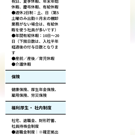
祝日、夏季休暇、年末年始
休暇、慶弔休暇、有給休暇
●週休2日制：土、日（第5
土曜のみ出勤※月末の棚卸
業務がない場合は、有給休
暇を使う社員が多いです）
●年間有給休暇：10日～20
日（下限日数は、入社半年
経過後の付与日数となりま
す
●産前／産後／育児休暇
●介護休暇
保険
健康保険、厚生年金保険、
雇用保険、労災保険
福利厚生・ 社内制度
社宅、退職金、財形貯蓄、
社員持株会制度
●退職金制度：※確定拠出