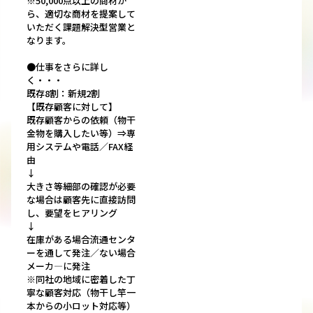
※50,000点以上の商材か
ら、適切な商材を提案して
いただく課題解決型営業と
なります。
●仕事をさらに詳し
く・・・
既存8割：新規2割
【既存顧客に対して】
既存顧客からの依頼（物干
金物を購入したい等）⇒専
用システムや電話／FAX経
由
↓
大きさ等細部の確認が必要
な場合は顧客先に直接訪問
し、要望をヒアリング
↓
在庫がある場合流通センタ
ーを通して発注／ない場合
メーカ―に発注
※同社の地域に密着した丁
寧な顧客対応（物干し竿一
本からの小ロット対応等）