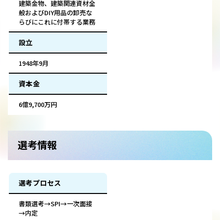
建築金物、建築関連資材全
般およびDIY用品の卸売な
らびにこれに付帯する業務
設立
1948年9月
資本金
6億9,700万円
選考情報
選考プロセス
書類選考→SPI→一次面接
→内定