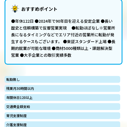
おすすめポイント
●年休122日 ●2024年で90年目を迎える安定企業 ●長い
歴史と信頼構築で反響営業実現 ●転勤ほぼなし※営業所
長になるタイミングなどでエリア付近の営業所に転勤が発
生するケースもございます。 ●東証スタンダード上場 ●長
期的就業が可能な環境 ●商材5000種類以上・課題解決型
営業 ●大手企業との取引実績多数
転勤無し
残業月30時間以内
年間休日120以上
交通費全額支給
育児支援制度
介護支援制度